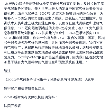
“本报告为保护最弱势群体免受灾难性气候事件影响，及时拉响了需
要气候服务的警铃。作为世界上最大的发展中国家气候融资专向提
供机构，绿色气候基金（
GCF
）通过其对预警部分的综合融资，为
填补
WMO
确定的能力差距做出了贡献。这包括天气监测技术、培
训技术人员和建立强大的通信网络，以确保社区成员接收和理解气
候信息。
GCF
还向最脆弱者提供支持
--
迄今为止，在
GCF
为气候信
息和预警系统划拨的
8.77
亿美元的资金中，
74%
已承诺投向
LDC
、
SIDS
和非洲国家。作为一个增力器，
GCF
联合次国家、国家、区域
和全球各级各种气候信息网络，共同加强全球气候观测。我们的支
持范围很广，从帮助马拉维渔民更好地防备风暴潮，到加强安提瓜
和巴布达等正越来越频繁地遭受飓风袭击的加勒比国家的基础设施
复原力。
GCF
与
WMO
的合作是至关重要的，因为我们正在努力增
加基于强有力气候科学的气候信息和预警系统的使用。”
编注:
《
2020
年气候服务状况报告：风险信息与预警系统》见
这里
数字资产和演讲报告见
这里
WMO
感谢所有伙伴机构提供资料：
法国开发署