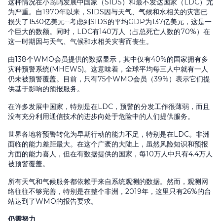
这种情况在小岛屿发展中国家（SIDS）和最不发达国家（LDC）尤
为严重。自1970年以来，SIDS因与天气、气候和水相关的灾害已
损失了1530亿美元--考虑到SIDS的平均GDP为137亿美元，这是一
个巨大的数额。同时，LDC有140万人（占总死亡人数的70%）在
这一时期因与天气、气候和水相关灾害而丧生。
由138个WMO会员提供的数据显示，其中仅有40%的国家拥有多
灾种预警系统(MHEWS)。这意味着，全球平均每三人中就有一人
仍未被预警覆盖。目前，只有75个WMO会员（39%）表示它们提
供基于影响的预报服务。
在许多发展中国家，特别是在LDC，预警的分发工作很薄弱，而且
没有充分利用通信技术的进步向处于危险中的人们提供服务。
世界各地将预警转化为早期行动的能力不足，特别是在LDC。非洲
面临的能力差距最大。在这个广袤的大陆上，虽然风险知识和预报
方面的能力喜人，但在有数据提供的国家，每10万人中只有4.4万人
被预警覆盖。
所有天气和气候服务都依赖于来自系统观测的数据。然而，观测网
络往往不够完善，特别是在整个非洲，2019年，这里只有26%的台
站达到了WMO的报告要求。
仍需努力