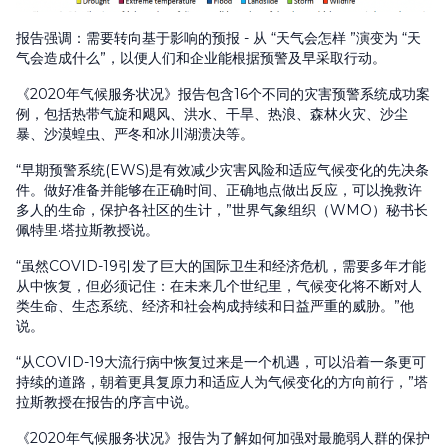
报告强调：需要转向基于影响的预报 - 从 “天气会怎样 ”演变为 “天
气会造成什么”，以便人们和企业能根据预警及早采取行动。
《2020年气候服务状况》报告包含16个不同的灾害预警系统成功案
例，包括热带气旋和飓风、洪水、干旱、热浪、森林火灾、沙尘
暴、沙漠蝗虫、严冬和冰川湖溃决等。
“早期预警系统(EWS)是有效减少灾害风险和适应气候变化的先决条
件。做好准备并能够在正确时间、正确地点做出反应，可以挽救许
多人的生命，保护各社区的生计，”世界气象组织（WMO）秘书长
佩特里·塔拉斯教授说。
“虽然COVID-19引发了巨大的国际卫生和经济危机，需要多年才能
从中恢复，但必须记住：在未来几个世纪里，气候变化将不断对人
类生命、生态系统、经济和社会构成持续和日益严重的威胁。”他
说。
“从COVID-19大流行病中恢复过来是一个机遇，可以沿着一条更可
持续的道路，朝着更具复原力和适应人为气候变化的方向前行，”塔
拉斯教授在报告的序言中说。
《2020年气候服务状况》报告为了解如何加强对最脆弱人群的保护