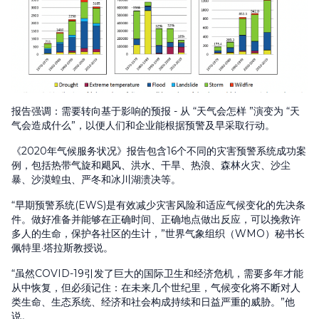
报告强调：需要转向基于影响的预报 - 从 “天气会怎样 ”演变为 “天
气会造成什么”，以便人们和企业能根据预警及早采取行动。
《2020年气候服务状况》报告包含16个不同的灾害预警系统成功案
例，包括热带气旋和飓风、洪水、干旱、热浪、森林火灾、沙尘
暴、沙漠蝗虫、严冬和冰川湖溃决等。
“早期预警系统(EWS)是有效减少灾害风险和适应气候变化的先决条
件。做好准备并能够在正确时间、正确地点做出反应，可以挽救许
多人的生命，保护各社区的生计，”世界气象组织（WMO）秘书长
佩特里·塔拉斯教授说。
“虽然COVID-19引发了巨大的国际卫生和经济危机，需要多年才能
从中恢复，但必须记住：在未来几个世纪里，气候变化将不断对人
类生命、生态系统、经济和社会构成持续和日益严重的威胁。”他
说。