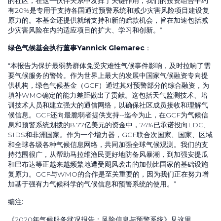
的社区，在这一伙伴关系中发挥了关键作用，我们的投资组合中约
有
20%
是专用于支持各国通过预警系统和减少灾害风险项目建设复
原力的。本基金还提供就绪支持和新的赠款机会，旨在加速包括减
少灾害风险在内的适应项目的扩大、学习和创新。”
绿色气候基金执行董事
Yannick Glemarec
：
“本报告为保护最弱势群体免受灾难性气候事件影响，及时拉响了需
要气候服务的警铃。作为世界上最大的发展中国家气候融资专向提
供机构，绿色气候基金（
GCF
）通过其对预警部分的综合融资，为
填补
WMO
确定的能力差距做出了贡献。这包括天气监测技术、培
训技术人员和建立强大的通信网络，以确保社区成员接收和理解气
候信息。
GCF
还向最脆弱者提供支持
--
迄今为止，在
GCF
为气候信
息和预警系统划拨的
8.77
亿美元的资金中，
74%
已承诺投向
LDC
、
SIDS
和非洲国家。作为一个增力器，
GCF
联合次国家、国家、区域
和全球各级各种气候信息网络，共同加强全球气候观测。我们的支
持范围很广，从帮助马拉维渔民更好地防备风暴潮，到加强安提瓜
和巴布达等正越来越频繁地遭受飓风袭击的加勒比国家的基础设施
复原力。
GCF
与
WMO
的合作是至关重要的，因为我们正在努力增
加基于强有力气候科学的气候信息和预警系统的使用。”
编注:
《
2020
年气候服务状况报告：风险信息与预警系统》见
这里