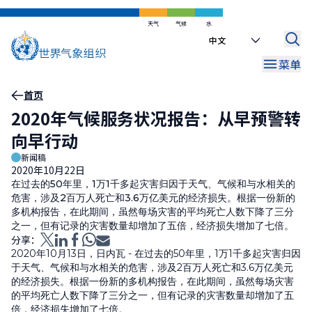
跳
到
天气
气候
水
Select
主
your
要
菜单
language
内
容
面
首页
2020年气候服务状况报告：从早预警转
包
向早行动
屑
新闻稿
2020年10月22日
在过去的50年里，1万1千多起灾害归因于天气、气候和与水相关的
危害，涉及2百万人死亡和3.6万亿美元的经济损失。根据一份新的
多机构报告，在此期间，虽然每场灾害的平均死亡人数下降了三分
之一，但有记录的灾害数量却增加了五倍，经济损失增加了七倍。
分享：
2020年10月13日，日内瓦 - 在过去的50年里，1万1千多起灾害归因
于天气、气候和与水相关的危害，涉及2百万人死亡和3.6万亿美元
的经济损失。根据一份新的多机构报告，在此期间，虽然每场灾害
的平均死亡人数下降了三分之一，但有记录的灾害数量却增加了五
倍，经济损失增加了七倍。