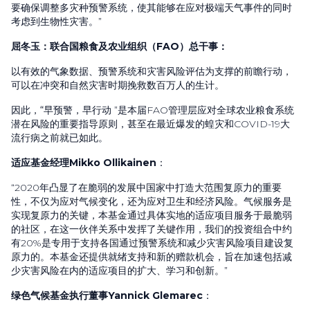
要确保调整多灾种预警系统，使其能够在应对极端天气事件的同时
考虑到生物性灾害。”
屈冬玉：联合国粮食及农业组织（
FAO
）总干事：
以有效的气象数据、预警系统和灾害风险评估为支撑的前瞻行动，
可以在冲突和自然灾害时期挽救数百万人的生计。
因此，
“早预警，早行动
”
是本届
FAO
管理层应对全球农业粮食系统
潜在风险的重要指导原则，甚至在最近爆发的蝗灾和
COVID-19
大
流行病之前就已如此。
适应基金经理
Mikko Ollikainen
：
“
2020
年凸显了在脆弱的发展中国家中打造大范围复原力的重要
性，不仅为应对气候变化，还为应对卫生和经济风险。气候服务是
实现复原力的关键，本基金通过具体实地的适应项目服务于最脆弱
的社区，在这一伙伴关系中发挥了关键作用，我们的投资组合中约
有
20%
是专用于支持各国通过预警系统和减少灾害风险项目建设复
原力的。本基金还提供就绪支持和新的赠款机会，旨在加速包括减
少灾害风险在内的适应项目的扩大、学习和创新。”
绿色气候基金执行董事
Yannick Glemarec
：