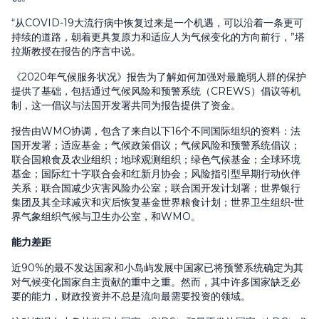
“从COVID-19大流行病中恢复过来是一个机遇，可以沿着一条更可
持续的道路，朝着更具复原力和适应人为气候变化的方向前行，”塔
拉斯教授在报告的序言中说。
《2020年气候服务状况》报告为了解如何加强对最脆弱人群的保护
提供了基础，包括通过气候风险和预警系统（CREWS）倡议等机
制，这一倡议与法国开发署共同为报告提供了资金。
报告由WMO协调，包含了来自以下16个不同国际组织的资料：法
国开发署；适应基金；气候政策倡议；气候风险和预警系统倡议；
联合国粮食及农业组织；地球观测组织；绿色气候基金；全球环境
基金；国际红十字联合会和红新月协会；风险指引型早期行动伙伴
关系；联合国减少灾害风险办公室；联合国开发计划署；世界银行
集团及其全球减灾和灾后恢复基金世界粮食计划；世界卫生组织-世
界气象组织气候与卫生办公室，和WMO。
能力差距
近90%的最不发达国家和小岛屿发展中国家已将预警系统确定为其
对气候变化国家自主贡献的重中之重。然而，其中许多国家缺乏必
要的能力，财政投资并不总是流向最需要投资的领域。