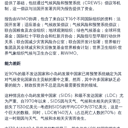
提供了基础，包括通过气候风险和预警系统（CREWS）倡议等机
制，这一倡议与法国开发署共同为报告提供了资金。
报告由WMO协调，包含了来自以下16个不同国际组织的资料：法
国开发署；适应基金；气候政策倡议；气候风险和预警系统倡议；
联合国粮食及农业组织；地球观测组织；绿色气候基金；全球环境
基金；国际红十字联合会和红新月协会；风险指引型早期行动伙伴
关系；联合国减少灾害风险办公室；联合国开发计划署；世界银行
集团及其全球减灾和灾后恢复基金世界粮食计划；世界卫生组织-世
界气象组织气候与卫生办公室，和WMO。
能力差距
近90%的最不发达国家和小岛屿发展中国家已将预警系统确定为其
对气候变化国家自主贡献的重中之重。然而，其中许多国家缺乏必
要的能力，财政投资并不总是流向最需要投资的领域。
这种情况在小岛屿发展中国家（SIDS）和最不发达国家（LDC）尤
为严重。自1970年以来，SIDS因与天气、气候和水相关的灾害已
损失了1530亿美元--考虑到SIDS的平均GDP为137亿美元，这是一
个巨大的数额。同时，LDC有140万人（占总死亡人数的70%）在
这一时期因与天气、气候和水相关灾害而丧生。