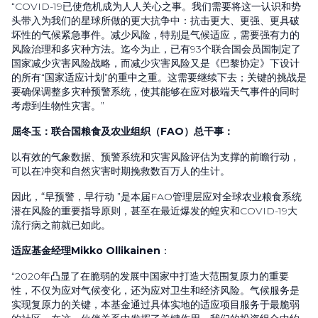
“
COVID-19
已使危机成为人人关心之事。我们需要将这一认识和势
头带入为我们的星球所做的更大抗争中：抗击更大、更强、更具破
坏性的气候紧急事件。减少风险，特别是气候适应，需要强有力的
风险治理和多灾种方法。迄今为止，已有
93
个联合国会员国制定了
国家减少灾害风险战略，而减少灾害风险又是《巴黎协定》下设计
的所有“国家适应计划”的重中之重。这需要继续下去；关键的挑战是
要确保调整多灾种预警系统，使其能够在应对极端天气事件的同时
考虑到生物性灾害。”
屈冬玉：联合国粮食及农业组织（
FAO
）总干事：
以有效的气象数据、预警系统和灾害风险评估为支撑的前瞻行动，
可以在冲突和自然灾害时期挽救数百万人的生计。
因此，
“早预警，早行动
”
是本届
FAO
管理层应对全球农业粮食系统
潜在风险的重要指导原则，甚至在最近爆发的蝗灾和
COVID-19
大
流行病之前就已如此。
适应基金经理
Mikko Ollikainen
：
“
2020
年凸显了在脆弱的发展中国家中打造大范围复原力的重要
性，不仅为应对气候变化，还为应对卫生和经济风险。气候服务是
实现复原力的关键，本基金通过具体实地的适应项目服务于最脆弱