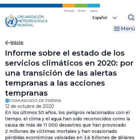
Ir
al
Tiempo
Clima
Agua
Select
contenido
your
principal
Menú
language
Migas
Inicio
Informe sobre el estado de los
de
servicios climáticos en 2020: por
pan
una transición de las alertas
tempranas a las acciones
tempranas
COMUNICADO DE PRENSA
12 de octubre de 2020
En los últimos 50 años, los peligros relacionados con el
tiempo, el clima y el agua han sido reconocidos como la
causa de más de 11 000 desastres que han provocado
2 millones de víctimas mortales y han ocasionado
pérdidas económicas valoradas en 3,6 billones de dólares