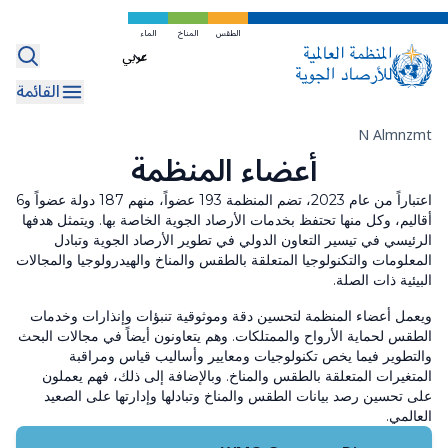
Internal Oversight Office
WMO Commons
区域
تخطي
إلى
الطقس
المناخ
الماء
التمويل والمساءلة
WMO Awards and Prizes
Select
المحتوى
your
الرئيسي
القائمة
Regional Coordination Office
language
مسار
مكاتب الاتصال
N Almnzmt
أعضاء المنظمة
التنقل
اعتباراً من عام 2023، تضم المنظمة 193 عضواً، منهم 187 دولة عضواً و6
أقاليم، وكل منها تحتفظ بخدمات الأرصاد الجوية الخاصة بها. ويتمثل هدفها
الرئيسي في تيسير التعاون الدولي في تطوير الأرصاد الجوية وتبادل
المعلومات والتكنولوجيا المتعلقة بالطقس والمناخ والهيدرولوجيا والمجالات
البيئية ذات الصلة.
ويعمل أعضاء المنظمة لتحسين دقة وموثوقية تنبؤات وإنذارات وخدمات
الطقس لحماية الأرواح والممتلكات. وهم يتعاونون أيضاً في مجالات البحث
والتطوير فيما يخص تكنولوجيات ومعايير وأساليب قياس ومراقبة
المتغيرات المتعلقة بالطقس والمناخ. وبالإضافة إلى ذلك، فهم يعملون
على تحسين رصد بيانات الطقس والمناخ وتبادلها وإدارتها على الصعيد
العالمي.