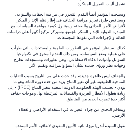
تشمل آليات التمويل المبتكرة.
وسيبحث المؤتمر أيضاً التقدم المُحرَز في مراقبة الجفاف والتنبؤ به،
وسيناقش طرق تعزيز مراقبة الجفاف في إطار نظم الإنذار المبكر
لأغراض الأمن الغذائي والصحة، وسيتناول كيفية مواءمة السياسات مع
المبادرة الدولية للإنذار المبكر للجميع. وسيركز تركيزاً كبيراً على دراسات
الحالة والإجراءات التي تقودها المجتمعات.
كذلك، سينظر المؤتمر في التطورات العلمية والمستجدات التي طرأت
على عملية وضع السياسات، ومن ذلك التقدم المحرز في تكنولوجيا
السواتل وأدوات الذكاء الاصطناعي، وهي تطورات ومستجدات تطرح
وجهات نظر ورؤى جديدة بشأن التنبؤ والمراقبة وتقييم الأثر.
والجفاف ليس ظاهرة جديدة، وقد حدث على مر التاريخ بسبب التقلبات
المناخية الطبيعية. غير أن تغير المناخ يزيد من حدة دورة الماء. وهو ما
يؤدي - بحسب الهيئة الحكومية الدولية المعنية بتغير المناخ (IPCC) - إلى
زيادة هطول الأمطار الغزيرة والفيضانات المرتبطة بها، وموجات جفاف
أكثر حدة تضرب العديد من المناطق.
ويتفاقم التحدي من جراء التغيرات في استخدام الأراضي والغطاء
الأرضي.
تقول السيدة أندريا ميزا، نائبة الأمين التنفيذي لاتفاقية الأمم المتحدة