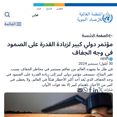
تخطي
إلى
الطقس
المناخ
الماء
Select
المحتوى
your
الرئيسي
القائمة
language
مسار
الصفحة الرئيسية
مؤتمر دولي كبير لزيادة القدرة على الصمود
التنقل
في وجه الجفاف
NEWS
30 أيلول/ سبتمبر 2024
في ظل ما يشهده العالم من تفاقم مستمر في مخاطر الجفاف بسبب
تغير المناخ، سيسعى مؤتمر دولي كبير إلى زيادة القدرة على الصمود في
وجه الجفاف الذي يُعَد أحد أكثر الأخطار فتكاً في العالم، ولا يحظى في
كثير من الأحيان باهتمام كبير إلا بعد فوات الأوان.
شارك: