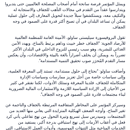
ويمثل المؤتمر فرصة سانحة أمام أصحاب المصلحة العالميين حتى يتدبروا
ويتدارسوا عقداً من التقدم في مجالات التأهب للجفاف والاستجابة له
والتكيف معه، ويستكشفوا سبلاً جديدة لتحويل المعارف إلى حلول عملية
يمكن أن تساعد البلدان في أن تصبح أكثر قدرة على الصمود في وجه
الجفاف.
تقول البروفيسورة سيليستى ساولو، الأمينة العامة للمنظمة العالمية
للأرصاد الجوية: "الجفاف خطر خبيث وداهم يرتبط بالمناخ، ويهدد الأمن
الغذائي للبشرية، وهو سبب رئيسي للنزوح الداخلي في البلدان الأكثر
تضرراً به. ويمكن أن يخلف أضراراً بالغة بالبيئة والاقتصادات، وأن يعكس
مسار التقدم المُحرَز صوب تحقيق التنمية المستدامة".
وأضافت ساولو: "نحتاج إلى حلول مستدامة، تستند إلى المعرفة العلمية،
وإلى سياسات خاصة من أجل تعزيز ممارسات وسياسات الإدارة
المتكاملة للجفاف. فلدينا المعرفة ونمتلك الأدوات، لكننا نفتقر في كثير
من الأحيان إلى الإرادة السياسية اللازمة والاستثمارات المالية الضرورية
لبناء مجتمعات قادرة على الصمود في وجه الجفاف".
وسيركز المؤتمر على المخاطر المتفاقمة المرتبطة بالجفاف والناجمة عن
تغير المناخ، وأوجه الضعف الهيكلية المتزايدة التي يعاني منها العديد من
المجتمعات. وسيدرس سبل تسريع وتيرة التحول من نهج تفاعلي يأتي كرد
فعل في أعقاب الأزمات إلى نهج استباقي بدرجة أكبر، يستفيد من
الخدمات المناخية مثل التنبؤات الموسمية، وأدوات العمل الاستباقي، التي