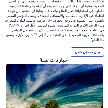
لمكافحة التصحر (UNCCD): "الاقتصادات الصحية تعتمد على الأراضي
الصحية. وعلينا أن ندرك على وجه السرعة أن أراضينا ونظمنا الطبيعية
حلفاؤنا في استجاباتنا لتغير المناخ والجفاف، وعلينا أن نستفيد من هؤلاء
الحلفاء في الإدارة المتكاملة والاستباقية للجفاف. ويمثل المؤتمر المعني
بالقدرة على الصمود في وجه الجفاف +10 فرصة حاسمة لتبادل المعارف
وبناء الزخم اللازم للدورة السادسة عشرة لمؤتمر الأطراف (COP-16)
في اتفاقية الأمم المتحدة لمكافحة التصحر، الذي سيُعقَد في الرياض
بالمملكة العربية السعودية، في الفترة من 2 إلى 13 كانون الأول/ ديسمبر
هذا العام".
بيان صحفي كامل
أخبار ذات صلة