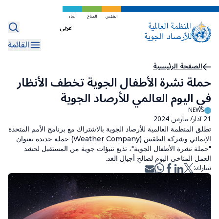
تخطي
إلى
الطقس
المناخ
الماء
Select
المحتوى
your
الرئيسي
القائمة
language
مسار
الصفحة الرئيسية
حملة نشرة الأطفال الجوية تخطف الأنظار
التنقل
في اليوم العالمي للأرصاد الجوية
NEWS
21 آذار/ مارس 2024
تطلق المنظمة العالمية للأرصاد الجوية بالاشتراك مع برنامج الأمم المتحدة
الإنمائي وشركة الطقس (Weather Company) حملة جديدة بعنوان
"حملة نشرة الأطفال الجوية"، تذيع تنبؤات جوية من المستقبل لحشد
العمل المناخي اليوم لصالح أجيال الغد.
شارك: