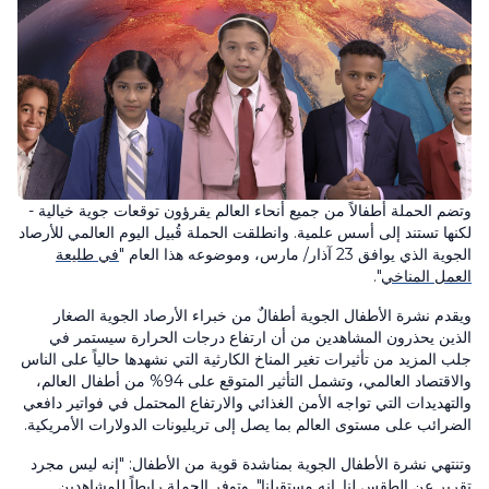
وتضم الحملة أطفالاً من جميع أنحاء العالم يقرؤون توقعات جوية خيالية -
لكنها تستند إلى أسس علمية. وانطلقت الحملة قُبيل اليوم العالمي للأرصاد
الجوية الذي يوافق 23 آذار/ مارس، وموضوعه هذا العام "
في طليعة
العمل المناخي
".
ويقدم نشرة الأطفال الجوية أطفالٌ من خبراء الأرصاد الجوية الصغار
الذين يحذرون المشاهدين من أن ارتفاع درجات الحرارة سيستمر في
جلب المزيد من تأثيرات تغير المناخ الكارثية التي نشهدها حالياً على الناس
والاقتصاد العالمي، وتشمل التأثير المتوقع على 94% من أطفال العالم،
والتهديدات التي تواجه الأمن الغذائي والارتفاع المحتمل في فواتير دافعي
الضرائب على مستوى العالم بما يصل إلى تريليونات الدولارات الأمريكية.
وتنتهي نشرة الأطفال الجوية بمناشدة قوية من الأطفال: "إنه ليس مجرد
تقرير عن الطقس لنا. إنه مستقبلنا". وتوفر الحملة رابطاً للمشاهدين