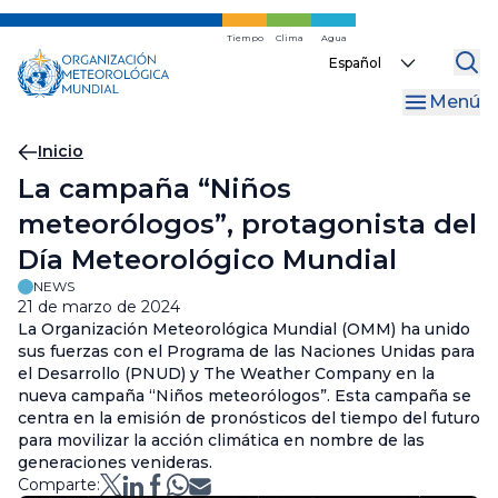
Ir
al
Tiempo
Clima
Agua
Select
contenido
your
principal
Menú
language
Migas
Inicio
La campaña “Niños
de
meteorólogos”, protagonista del
pan
Día Meteorológico Mundial
NEWS
21 de marzo de 2024
La Organización Meteorológica Mundial (OMM) ha unido
sus fuerzas con el Programa de las Naciones Unidas para
el Desarrollo (PNUD) y The Weather Company en la
nueva campaña “Niños meteorólogos”. Esta campaña se
centra en la emisión de pronósticos del tiempo del futuro
para movilizar la acción climática en nombre de las
generaciones venideras.
Comparte: