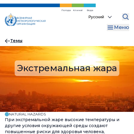
Перейти
к
Погода
Климат
Вода
Select
основному
your
содержанию
Меню
language
Хлебная
Темы
крошка
Экстремальная жара
NATURAL HAZARDS
При экстремальной жаре высокие температуры и
другие условия окружающей среды создают
повышенные риски для здоровья человека,