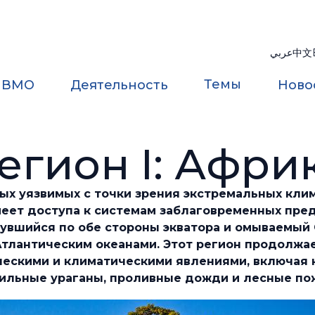
عربي
中文
Темы
 ВМО
Деятельность
Ново
егион I: Афри
ых уязвимых с точки зрения экстремальных кли
меет доступа к системам заблаговременных пре
нувшийся по обе стороны экватора и омываемы
Атлантическим океанами. Этот регион продолжае
скими и климатическими явлениями, включая н
 сильные ураганы, проливные дожди и лесные п