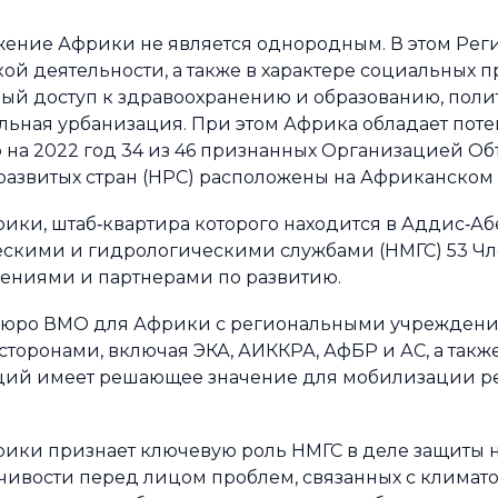
ение Африки не является однородным. В этом Рег
ой деятельности, а также в характере социальных п
ный доступ к здравоохранению и образованию, поли
ельная урбанизация. При этом Африка обладает пот
ию на 2022 год 34 из 46 признанных Организацией 
развитых стран (НРС) расположены на Африканском
ки, штаб‑квартира которого находится в Аддис‑Аб
скими и гидрологическими службами (НМГС) 53 Чл
дениями и партнерами по развитию.
бюро ВМО для Африки с региональными учреждения
торонами, включая ЭКА, АИККРА, АфБР и АС, а так
ий имеет решающее значение для мобилизации ре
ики признает ключевую роль НМГС в деле защиты 
ивости перед лицом проблем, связанных с климато