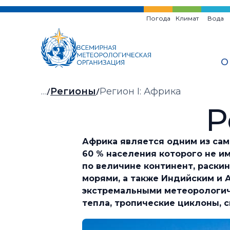
Перейти
к
Погода
Климат
Вода
основному
содержанию
О
Хлебная
…
Регионы
Регион I: Африка
Р
крошка
Африка является одним из сам
60 % населения которого не и
по величине континент, раски
морями, а также Индийским и 
экстремальными метеорологиче
тепла, тропические циклоны,