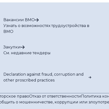
Вакансии ВМО
Узнать о возможностях трудоустройства в
ВМО
Закупки
См. недавние тендеры
Declaration against fraud, corruption and
other proscribed practices
торское право
Отказ от ответственности
Политика ко
общить о мошенничестве, коррупции или злоупот