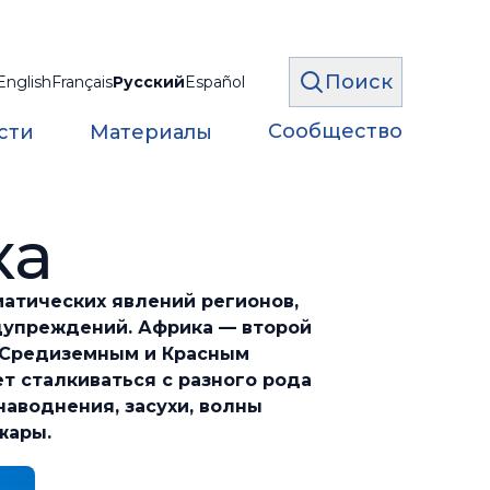
Поиск
English
Français
Русский
Español
Сообщество
сти
Материалы
ка
матических явлений регионов,
дупреждений. Африка — второй
й Средиземным и Красным
т сталкиваться с разного рода
аводнения, засухи, волны
ожары.