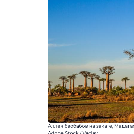
Аллея баобабов на закате, Мадага
Adobe Stock / Vaclav