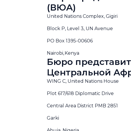
(ВЮА)
United Nations Complex, Gigiri
Block P, Level 3, UN Avenue
PO Box 1395-00606
Nairobi, Kenya
Бюро представит
Центральной Афр
WING C, United Nations House
Plot 617/618 Diplomatic Drive
Central Area District PMB 2851
Garki
Abuja, Nigeria