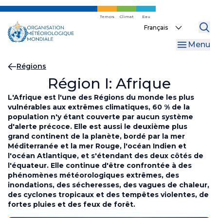
Skip
to
Temps
Climat
Eau
Select
main
your
content
Menu
language
Fil
Régions
Région I: Afrique
d'Ariane
L'Afrique est l'une des Régions du monde les plus
vulnérables aux extrêmes climatiques, 60 % de la
population n'y étant couverte par aucun système
d'alerte précoce. Elle est aussi le deuxième plus
grand continent de la planète, bordé par la mer
Méditerranée et la mer Rouge, l'océan Indien et
l'océan Atlantique, et s'étendant des deux côtés de
l'équateur. Elle continue d'être confrontée à des
phénomènes météorologiques extrêmes, des
inondations, des sécheresses, des vagues de chaleur,
des cyclones tropicaux et des tempêtes violentes, de
fortes pluies et des feux de forêt.