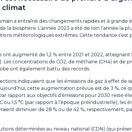
 climat
umain a entraîné des changements rapides et à grande é
de la biosphère. L’année 2023 a été de loin l’année la p
ditions météorologiques extrêmes. Cette tendance s’est 
e ont augmenté de 1,2 % entre 2021 et 2022, atteignant 5
. Les concentrations de CO2, de méthane (CH4) et de p
lobe ont également battu des records.
ojections indiquaient que les émissions de gaz à effet de s
ujourd’hui, cette augmentation prévue est de 3 %, ce q
 par rapport aux objectifs d’émissions pour 2030 reste éle
ou 1,5 °C (par rapport à l’époque préindustrielle), les é
vraient diminuer de 28 % ou de 42 %, respectivement, pa
butions déterminées au niveau national (CDN) (qui présen