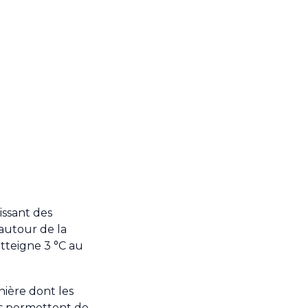
issant des
 autour de la
atteigne 3 °C au
anière dont les
ous permettent de