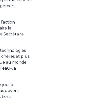
angement
l’action
ire la
a Secrétaire
 technologies
 chères et plus
sique au monde
’eau», a
 que le
us devons
utions