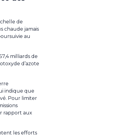
chelle de
lus chaude jamais
poursuivie au
7,4 milliards de
rotoxyde d’azote
erre
ui indique que
vé. Pour limiter
missions
r rapport aux
tent les efforts