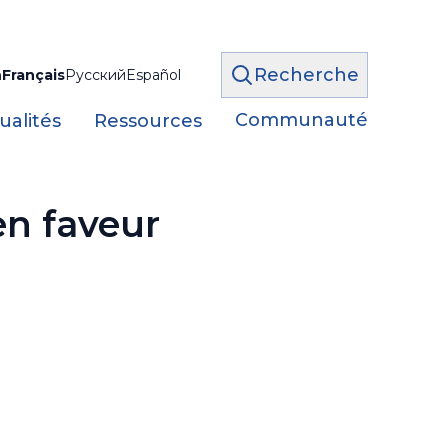
Recherche
h
Français
Русский
Español
Communauté
ualités
Ressources
en faveur