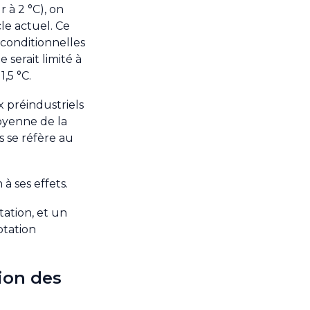
 à 2 °C), on
le actuel. Ce
 conditionnelles
serait limité à
,5 °C.
 préindustriels
moyenne de la
s se réfère au
 ses effets.
tation, et un
ptation
tion des