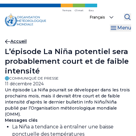
Skip
to
Temps
Climat
Eau
Select
main
your
content
Menu
language
Fil
Accueil
L’épisode La Niña potentiel sera
d'Ariane
probablement court et de faible
intensité
COMMUNIQUÉ DE PRESSE
11 décembre 2024
Un épisode La Niña pourrait se développer dans les trois
prochains mois, mais il devrait être court et de faible
intensité d’après le dernier bulletin Info Niño/Niña
publié par l’Organisation météorologique mondiale
(OMM).
Messages clés
La Niña a tendance à entraîner une baisse
ponctuelle des températures