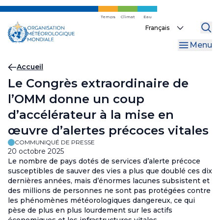
Skip
to
Temps
Climat
Eau
Select
main
your
content
Menu
language
Fil
Accueil
Le Congrès extraordinaire de
d'Ariane
l’OMM donne un coup
d’accélérateur à la mise en
œuvre d’alertes précoces vitales
COMMUNIQUÉ DE PRESSE
20 octobre 2025
Le nombre de pays dotés de services d’alerte précoce
susceptibles de sauver des vies a plus que doublé ces dix
dernières années, mais d’énormes lacunes subsistent et
des millions de personnes ne sont pas protégées contre
les phénomènes météorologiques dangereux, ce qui
pèse de plus en plus lourdement sur les actifs