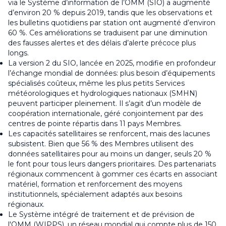
via le Système d’information de l’OMM (SIO) a augmenté
d’environ 20 % depuis 2019, tandis que les observations et
les bulletins quotidiens par station ont augmenté d’environ
60 %. Ces améliorations se traduisent par une diminution
des fausses alertes et des délais d’alerte précoce plus
longs.
La version 2 du SIO, lancée en 2025, modifie en profondeur
l’échange mondial de données: plus besoin d’équipements
spécialisés coûteux, même les plus petits Services
météorologiques et hydrologiques nationaux (SMHN)
peuvent participer pleinement. Il s’agit d’un modèle de
coopération internationale, géré conjointement par des
centres de pointe répartis dans 11 pays Membres.
Les capacités satellitaires se renforcent, mais des lacunes
subsistent. Bien que 56 % des Membres utilisent des
données satellitaires pour au moins un danger, seuls 20 %
le font pour tous leurs dangers prioritaires. Des partenariats
régionaux commencent à gommer ces écarts en associant
matériel, formation et renforcement des moyens
institutionnels, spécialement adaptés aux besoins
régionaux.
Le Système intégré de traitement et de prévision de
l'OMM (WIPPS), un réseau mondial qui compte plus de 150