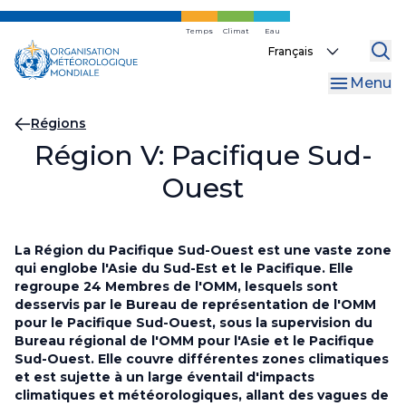
Skip
to
Temps
Climat
Eau
Select
main
your
content
Menu
language
Fil
Régions
Région V: Pacifique Sud-
d'Ariane
Ouest
La Région du Pacifique Sud-Ouest est une vaste zone
qui englobe l'Asie du Sud-Est et le Pacifique. Elle
regroupe 24 Membres de l'OMM, lesquels sont
desservis par le Bureau de représentation de l'OMM
pour le Pacifique Sud-Ouest, sous la supervision du
Bureau régional de l'OMM pour l'Asie et le Pacifique
Sud-Ouest. Elle couvre différentes zones climatiques
et est sujette à un large éventail d'impacts
climatiques et météorologiques, allant des vagues de