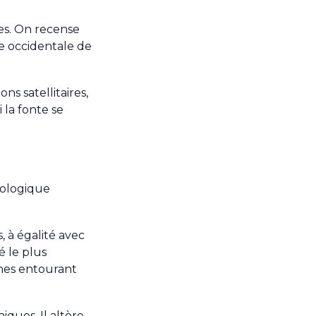
tes. On recense
e occidentale de
ns satellitaires,
 la fonte se
nologique
 à égalité avec
é le plus
ones entourant
ques. Il altère