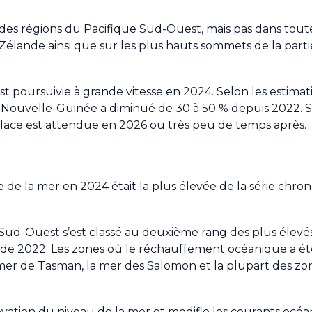
rt des régions du Pacifique Sud-Ouest, mais pas dans tou
élande ainsi que sur les plus hauts sommets de la parti
st poursuivie à grande vitesse en 2024. Selon les estimatio
la Nouvelle-Guinée a diminué de 30 à 50 % depuis 2022. Si
glace est attendue en 2026 ou très peu de temps après.
e la mer en 2024 était la plus élevée de la série chro
ud-Ouest s’est classé au deuxième rang des plus élevés,
 de 2022. Les zones où le réchauffement océanique a ét
mer de Tasman, la mer des Salomon et la plupart des z
ation du niveau de la mer et modifie les courants océani