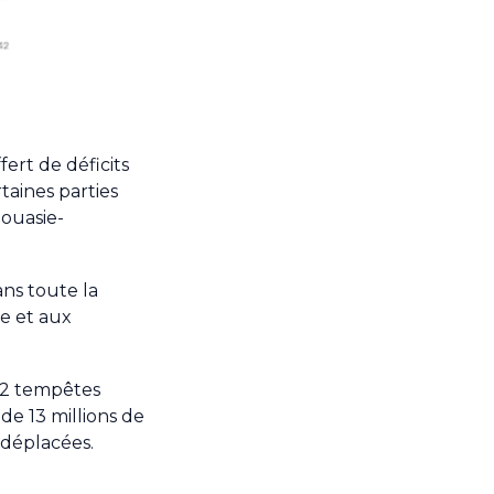
ert de déficits
taines parties
pouasie-
ns toute la
ie et aux
 12 tempêtes
de 13 millions de
 déplacées.