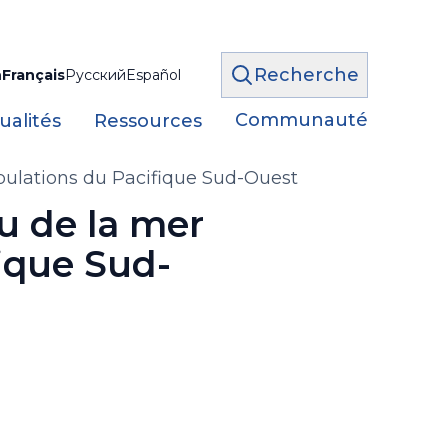
Recherche
h
Français
Русский
Español
Communauté
ualités
Ressources
opulations du Pacifique Sud-Ouest
u de la mer
ique Sud-