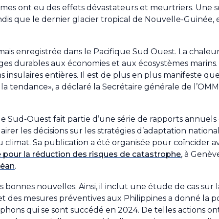
trêmes ont eu des effets dévastateurs et meurtriers. Une 
ndis que le dernier glacier tropical de Nouvelle-Guinée, 
ais enregistrée dans le Pacifique Sud Ouest. La chaleur e
es durables aux économies et aux écosystèmes marins. 
 insulaires entières. Il est de plus en plus manifeste qu
a tendance», a déclaré la Secrétaire générale de l’OM
que Sud-Ouest fait partie d’une série de rapports annuel
airer les décisions sur les stratégies d’adaptation nationa
 du climat. Sa publication a été organisée pour coïncider 
 pour la réduction des risques de catastrophe
, à Genèv
céan
.
 bonnes nouvelles. Ainsi, il inclut une étude de cas sur 
 des mesures préventives aux Philippines a donné la pos
yphons qui se sont succédé en 2024. De telles actions on