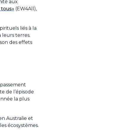
nité aux
r tous»
(EW4All),
rituels liés à la
 leurs terres.
son des effets
dépassement
te de l’épisode
année la plus
n Australie et
 les écosystèmes.