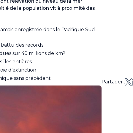
ont l’élévation du niveau de la mer
itié de la population vit à proximité des
jamais enregistrée dans le Pacifique Sud-
 battu des records
dues sur 40 millions de km²
 îles entières
oie d’extinction
onique sans précédent
Partager :