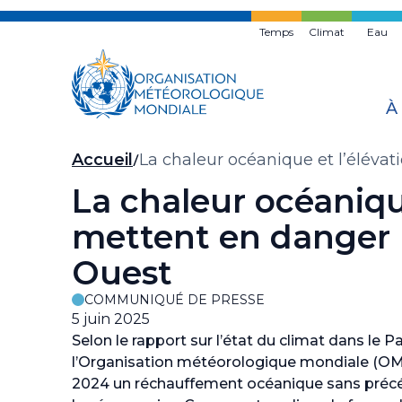
Skip
to
Temps
Climat
Eau
main
content
À
Fil
Accueil
La chaleur océanique et l’éléva
d'Ariane
La chaleur océaniqu
mettent en danger l
Ouest
COMMUNIQUÉ DE PRESSE
5 juin 2025
Selon le rapport sur l’état du climat dans le 
l’Organisation météorologique mondiale (OMM
2024 un réchauffement océanique sans précéd