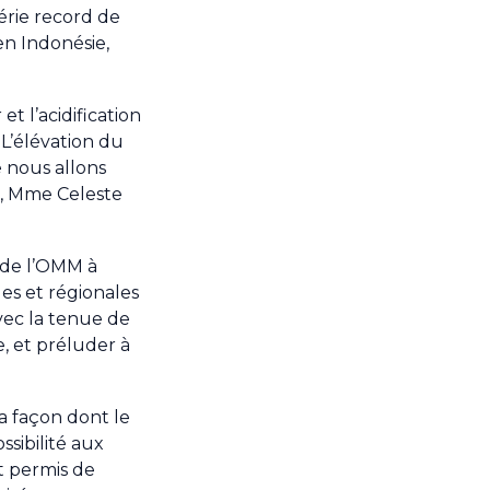
série record de
en Indonésie,
t l’acidification
L’élévation du
e nous allons
M, Mme Celeste
s de l’OMM à
les et régionales
avec la tenue de
e, et préluder à
la façon dont le
sibilité aux
t permis de