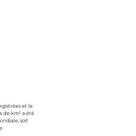
gistrées et le
s de km² a été
ndiale, soit
e.