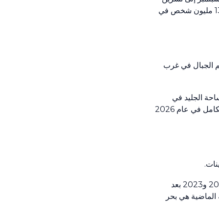
الثاني/ نوفمبر؛ أي أكثر من ضعف متوسط العواصف التي تتعرض لها البلاد. وطوال هذه الفترة، تضرر من هذه العواصف أكثر من 13 مليون شخص في
مم الجبال في غرب
لى أن إجمالي مساحة الجليد في
الجزء الغربي من غينيا الجديدة قد تقلَّص بنسبة 30-50% منذ عام 2022. وإذا استمر هذا المعدل، فمن المتوقع أن يذوب الجليد بالكامل في عام 2026
وفي عام 2024، سجَّل المحتوى الحراري للمحيطات في جنوب غرب المحيط الهادئ ثاني أعلى مستوى له بالتساوي مع عامي 2021 و2023 بعد
لخمسة الماضية هي بحر