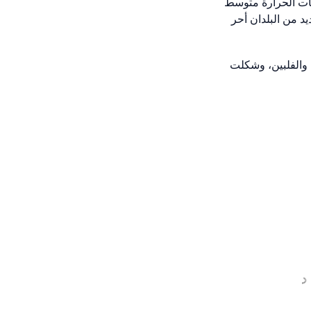
درجات الحرارة متوسط
المستمر لظاهرة النينيو في عامي 2024/2023. وقد سجَّل العديد من البلدان أحر
ية في أستراليا والفلبين، وشكلت