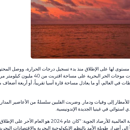
ستوى لها على الإطلاق منذ بدء تسجيل درجات الحرارة، ووصل المحتو
ن مساحة سطح المحيطات في العالم، أو ما يعادل مساحة قارة آسيا تقريباً، أو أربعة أضع
أمطار إلى وفيات ودمار. وضربت الفلبين سلسلةٌ من الأعاصير المدارية
استوائي في غينيا الجديدة الإندونيسية.
تقول البروفيسورة سيليستى ساولو، الأمينة العامة للمنظمة العالمية للأرصاد الجوية: "كان
لى أضرار طويلة الأمد بالنظم الإيكولوجية البحرية والاقتصادات البحري