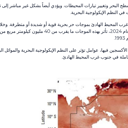
ح البحر وتغيير تيارات المحيطات. ويؤدي أيضاً بشكل غير مباشر إلى 
في النظم الإيكولوجية البحرية.
 جنوب غرب المحيط الهادئ بموجات حر بحرية قوية أو شديدة أو متطرفة. وخل
الثاني/ يناير ونيسان/ أبريل وأيار/ مايو وحزيران/ يونيو من عام 2024، تأثر به
.
كسجين فيها، عوامل تؤثر على النظم الإيكولوجية البحرية والموائل الب
املة في جنوب غرب المحيط الهادئ.