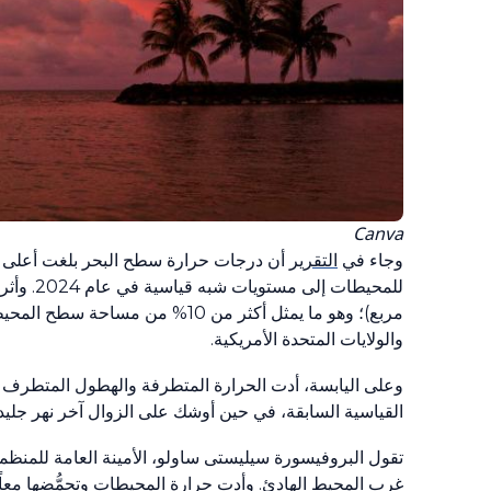
Canva
وجاء في
التقرير
أن درجات حرارة سطح البحر بلغت أعلى م
مربع)؛ وهو ما يمثل أكثر من 10% م
والولايات المتحدة الأمريكية.
وعلى اليابسة، أدت الحرارة المتطرفة والهطول المتطرف لل
القياسية السابقة، في حين أوشك على الزوال آخر نهر جليدي 
غرب المحيط الهادئ. وأدت حرارة المحيطات وتحمُّضها معاً إ