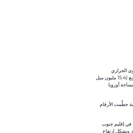
ى الحراري
للمحيطات إلى مستويات شبه قياسية في عام 2024. وأثرت موجات الحر البحرية على مساحة اقتربت من 40 مليون كيلومتر مربع (15.4 مليون ميل
اف مساحة أوروبا
 حطَّمت الأرقام
 عام 2024 هو العام الأحر على الإطلاق في إقليم جنوب
ة. ويشكل ارتفاع