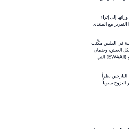
ائها إلى إثراء
 التقرير مع
المنتدى
ة في الفلبين مكَّنت
وهو ما ساعد في حماية الأرواح وسُبُل العيش، وضمان
E)
التي
لنازحين نظراً
الهادئ يواجهون خطر النزوح سنوياً