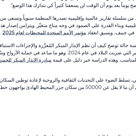
ح يوماً بعد يوم أن الوقت لن يسعفنا كثيراً كي نتدارك هذا الوضع".
ن سلسلة تقارير عالمية وإقليمية تصدرها المنظمة سنوياً وتسعى من ور
ليمية وبناء القدرة على الصمود في وجه مناخ متغيِّر. ويتزامن إصدار هذا
مؤتمر الأمم المتحدة للمحيطات لعام 2025
.
 حالة توضح كيف أن نظم الإنذار المبكر المُعزَّزة والإجراءات الاستباقي
المجتمعاتِ المحلية من التأهُّب والاستجابة لسلسلة الأعاصير التي ضربت البلاد في عام 2024. 
مناسب. وهذه الدراسة خير دليل على قيمة
مبادرة الإنذار المبكر للجميع (W4All
 تسلط الضوء على التحديات الثقافية والروحية لإعادة توطين السكان ا
لارتباطهم الوثيق بأرض الآباء والأجداد. وتشير التقديرات إلى أن ما لا يقل عن 50000 من سكان جزر المحيط 