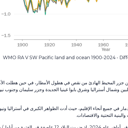
WMO RA V SW Pacific land and ocean 1900-2024 - Dif
د من جزر المحيط الهادئ من نقص في هطول الأمطار، في حين هطلت الأ
ين وشمال أستراليا وشرق بابوا غينيا الجديدة وجزر سليمان وجنوب نيو
ر في جميع أنحاء الإقليم، حيث أدت الظواهر الكبرى في أستراليا ونيو
البنية التحتية والاقتصادات.
وشهدت الفلبين موسماً غير مسبوق من الأعاصير المدارية في أواخر عام 2024، إذ ضربت الب