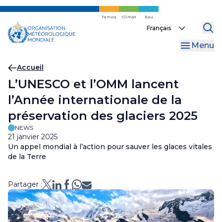
Skip
to
Temps
Climat
Eau
Select
main
your
content
Menu
language
Fil
Accueil
L’UNESCO et l’OMM lancent
d'Ariane
l’Année internationale de la
préservation des glaciers 2025
NEWS
21 janvier 2025
Un appel mondial à l’action pour sauver les glaces vitales
de la Terre
Partager :