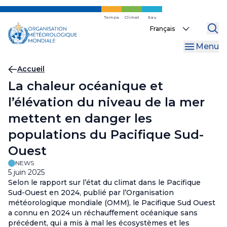
Skip
to
Temps
Climat
Eau
Select
main
your
content
Menu
language
Fil
Accueil
La chaleur océanique et
d'Ariane
l’élévation du niveau de la mer
mettent en danger les
populations du Pacifique Sud-
Ouest
NEWS
5 juin 2025
Selon le rapport sur l’état du climat dans le Pacifique
Sud-Ouest en 2024, publié par l’Organisation
météorologique mondiale (OMM), le Pacifique Sud Ouest
a connu en 2024 un réchauffement océanique sans
précédent, qui a mis à mal les écosystèmes et les