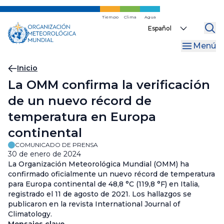
Ir
al
Tiempo
Clima
Agua
Select
contenido
your
principal
Menú
language
Migas
Inicio
La OMM confirma la verificación
de
de un nuevo récord de
pan
temperatura en Europa
continental
COMUNICADO DE PRENSA
30 de enero de 2024
La Organización Meteorológica Mundial (OMM) ha
confirmado oficialmente un nuevo récord de temperatura
para Europa continental de 48,8 °C (119,8 °F) en Italia,
registrado el 11 de agosto de 2021. Los hallazgos se
publicaron en la revista International Journal of
Climatology.