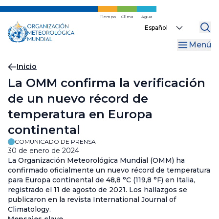
Ir
al
Tiempo
Clima
Agua
Select
contenido
your
principal
Menú
language
Migas
Inicio
La OMM confirma la verificación
de
de un nuevo récord de
pan
temperatura en Europa
continental
COMUNICADO DE PRENSA
30 de enero de 2024
La Organización Meteorológica Mundial (OMM) ha
confirmado oficialmente un nuevo récord de temperatura
para Europa continental de 48,8 °C (119,8 °F) en Italia,
registrado el 11 de agosto de 2021. Los hallazgos se
publicaron en la revista International Journal of
Climatology.