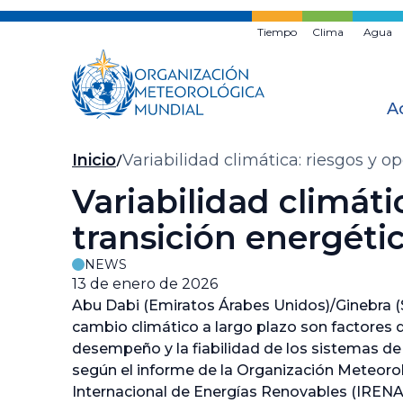
Ir
al
Tiempo
Clima
Agua
contenido
principal
A
Migas
Inicio
Variabilidad climática: riesgos y 
de
Variabilidad climáti
pan
transición energéti
NEWS
13 de enero de 2026
Abu Dabi (Emiratos Árabes Unidos)/Ginebra (Su
cambio climático a largo plazo son factores
desempeño y la fiabilidad de los sistemas de
según el informe de la Organización Meteoro
Internacional de Energías Renovables (IRENA)