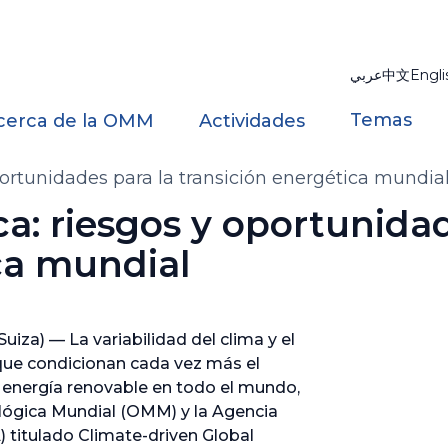
عربي
中文
Engli
Temas
cerca de la OMM
Actividades
oportunidades para la transición energética mundia
ca: riesgos y oportunida
ca mundial
iza) — La variabilidad del clima y el
 que condicionan cada vez más el
 energía renovable en todo el mundo,
lógica Mundial (OMM) y la Agencia
 titulado Climate-driven Global