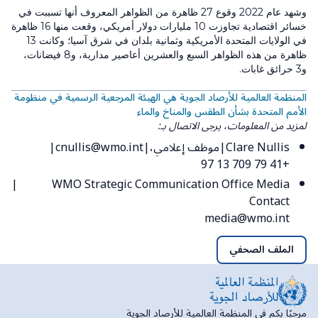
وشهد عام 2022 وقوع 27 ظاهرة من الظواهر المعروف أنها تسببت في
خسائر اقتصادية تجاوزت 10 مليارات دولار أمريكي، وقعت منها 16 ظاهرة
في الولايات المتحدة الأمريكية وثمانية بلدان في شرق آسيا؛ وكانت 13
ظاهرة من هذه الظواهر السبع والعشرين أعاصير مدارية، و8 فيضانات،
و3 حرائق غابات.
المنظمة العالمية للأرصاد الجوية هي الهيئة المرجعية الرسمية في منظومة
الأمم المتحدة بشأن الطقس والمناخ والماء
لمزيد من المعلومات، يرجى الاتصال بـ:
Clare Nullis
موظف إعلامي،
cnullis@wmo.int
+41 79 709 13 97
WMO Strategic Communication Office Media
Contact
media@wmo.int
الملف الصحفي
مرحبًا بكم في المنظمة العالمية للأرصاد الجوية