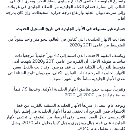
وتسارع المتوسط العالمي لارتفاع مستوى سطح البحر، ويُعزَى ذلك في
الغالب إلى تسارع فقدان الكتلة الجليدية من الغطاء الجليدي في غرينلاند،
وإلى سرعة ذوبان الجليد وارتفاع درجة حرارة المحيطات، وإن كان بدرجة
أقل.
خسارة غير مسبوقة في الأنهار الجليدية في تاريخ التسجيل الحديث.
تضاءلت الأنهار الجليدية، التي تُقاس في العالم، بنحو متر واحد سنوياً في
المتوسط بين عامي 2011 و2020.
ويكشف التقييم الأحدث، الذي استند إلى 42 نهراً جليدياً مرجعياً ذات
قياسات طويلة الأجل، أن الفترة بين عامي 2011 و2020 شهدت أدنى
متوسط للتوازنات الكتلية في أي عقد مرصود. وقد ذابت بالفعل بعض
الأنهار الجليدية المرجعية ذات التوازن الكتلي، مع ذوبان ثلوج الشتاء التي
تغذي الأنهار الجليدية تماماً خلال أشهر الصيف.
وتقريباً، شهدت جميع مناطق الأنهار الجليدية الأولية، وعددها 19، قيماً
سلبية متزايدة من 2000 إلى 2020.
وبوجه عام، تتضاءل سريعاً الأنهار الجليدية المتبقية بالقرب من خط
الاستواء. فمن المرجح أن تختفي تماماً الأنهار الجليدية في إقليم بابوا
الإندونيسي خلال العقد المقبل. وفي أفريقيا، من المتوقع أن تختفي الأنهار
الجليدية على قمة جبال رونزوري وجبل كينيا بحلول عام 2030، وجبل
كليمنجارو بحلول عام 2040.