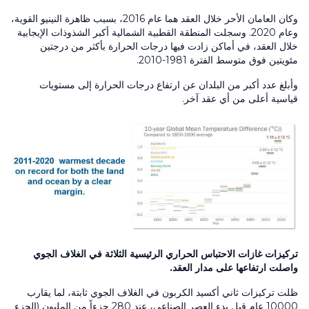
وكان العامان الأحر خلال العقد هما عام 2016، بسبب ظاهرة النينيو القوية،
وعام 2020. وسجلت المنطقة القطبية الشمالية أكبر الشذوذات الإيجابية
خلال العقد، في أماكن زادت فيها درجات الحرارة بأكثر من درجتين
مئويتين فوق متوسط الفترة 1981-2010.
وأبلغ عدد أكبر من البلدان عن ارتفاع درجات الحرارة إلى مستويات
قياسية أعلى من أي عقد آخر.
تركيزات غازات الاحتباس الحراري الرئيسية الثلاثة في الغلاف الجوي
واصلت ارتفاعها على مدار العقد.
ظلت تركيزات ثاني أكسيد الكربون في الغلاف الجوي ثابتة، لما يقارب
10000 عام قبل بدء العصر الصناعي، عند 280 جزءاً من المليون (الجزء