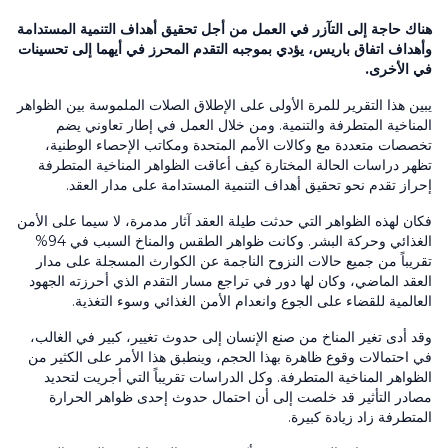
هناك حاجة إلى التآزر في العمل من أجل تحقيق أهداف التنمية المستدامة
وأهداف اتفاق باريس، يؤدي بموجبه التقدم المحرز في أيهما إلى تحسينات
في الأخرى.
يبين هذا التقرير للمرة الأولى على الإطلاق الصلات الملموسة بين الظواهر
المناخية المتطرفة والتنمية. ومن خلال العمل في إطار تعاوني يضم
تخصصات متعددة مع وكالات الأمم المتحدة ومكاتب الإحصاء الوطنية،
تظهر دراسات الحالة المختارة كيف أعاقت الظواهر المناخية المتطرفة
إحراز تقدم نحو تحقيق أهداف التنمية المستدامة على مدار العقد.
فكان لهذه الظواهر التي حدثت طيلة العقد آثار مدمرة، لا سيما على الأمن
الغذائي وحركة البشر. وكانت ظواهر الطقس والمناخ السبب في 94%
تقريباً من جميع حالات النزوح الناجمة عن الكوارث المسجلة على مدار
العقد الماضي، وكان لها دور في تراجع مسار التقدم الذي أحرزته الجهود
العالمية للقضاء على الجوع وانعدام الأمن الغذائي وسوء التغذية.
وقد أدى تغير المناخ من صنع الإنسان إلى حدوث تغيير، كبير في الغالب،
في احتمالات وقوع ظاهرة بهذا الحجم، وينطبق هذا الأمر على الكثير من
الظواهر المناخية المتطرفة. وكل الدراسات تقريباً التي أجريت لتحديد
مصادر التأثير قد خلصت إلى أن احتمال حدوث إحدى ظواهر الحرارة
المتطرفة زاد زيادة كبيرة.