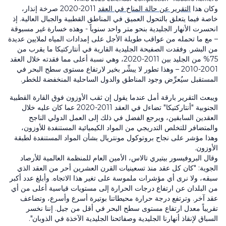
وكان هذا
التقرير عن حالة المناخ في العقد
2011-2020 صرخة إنذار،
خاصة فيما يتعلق بالتحول العميق في المناطق القطبية والجبال العالية. إذ
انحسرت الأنهار الجليدية بنحو متر واحد سنوياً - وهذه خسارة غير مسبوقة
– مع ما تحمله من عواقب طويلة الأجل على إمدادات المياه لملايين عديدة
من البشر. وفقدت الصفيحة الجليدية القارية في أنتاركتيكا ما يقرب من
75% من الجليد بين 2011-2020، وهي نسبة أعلى مما فقدته خلال العقد
2001-2010 – وهذا تطور لا يبشِّر بخير لارتفاع مستوى سطح البحر في
المستقبل سيُعرِّض وجود المناطق والدول الساحلية المنخفضة للخطر.
ويبعث التقرير بارقة أمل عندما يقول إن ثقب الأوزون فوق القارة القطبية
الجنوبية "أنتاركتيكا" تضاءل في العقد 2011-2020 عما كان عليه خلال
العقدين السابقين، ويرجع الفضل في ذلك إلى العمل الدولي الناجح
والمتضافر للتخلص التدريجي من المواد الكيميائية المستنفدة للأوزون،
وهذا مؤشر على نجاح بروتوكول مونتريال بشأن المواد المستنفدة لطبقة
الأوزون.
وقال البروفيسور بيتيري تالاس، الأمين العام للمنظمة العالمية للأرصاد
الجوية: "كان كل عقد منذ تسعينيات القرن العشرين أحر من العقد الذي
سبقه، ولا نرى أي مؤشرات ملموسة على تغير هذا الاتجاه. وأبلغ عدد أكبر
من البلدان عن ارتفاع درجات الحرارة إلى مستويات قياسية أعلى من أي
عقد آخر. وترتفع درجة حرارة محيطاتنا بوتيرة أسرع وأسرع، وتضاعف
تقريباً معدل ارتفاع مستوى سطح البحر في أقل من جيل. إننا نخسر
السباق لإنقاذ أنهارنا الجليدية وصفائحنا الجليدية الآخذة في الذوبان".