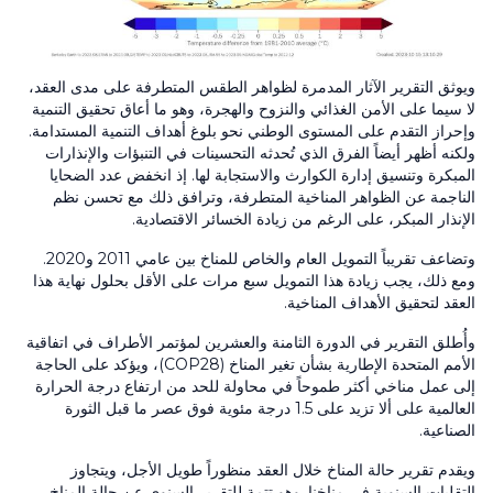
ويوثق التقرير الآثار المدمرة لظواهر الطقس المتطرفة على مدى العقد،
لا سيما على الأمن الغذائي والنزوح والهجرة، وهو ما أعاق تحقيق التنمية
وإحراز التقدم على المستوى الوطني نحو بلوغ أهداف التنمية المستدامة.
ولكنه أظهر أيضاً الفرق الذي تُحدثه التحسينات في التنبؤات والإنذارات
المبكرة وتنسيق إدارة الكوارث والاستجابة لها. إذ انخفض عدد الضحايا
الناجمة عن الظواهر المناخية المتطرفة، وترافق ذلك مع تحسن نظم
الإنذار المبكر، على الرغم من زيادة الخسائر الاقتصادية.
وتضاعف تقريباً التمويل العام والخاص للمناخ بين عامي 2011 و2020.
ومع ذلك، يجب زيادة هذا التمويل سبع مرات على الأقل بحلول نهاية هذا
العقد لتحقيق الأهداف المناخية.
وأُطلق التقرير في الدورة الثامنة والعشرين لمؤتمر الأطراف في اتفاقية
الأمم المتحدة الإطارية بشأن تغير المناخ (COP28)، ويؤكد على الحاجة
إلى عمل مناخي أكثر طموحاً في محاولة للحد من ارتفاع درجة الحرارة
العالمية على ألا تزيد على 1.5 درجة مئوية فوق عصر ما قبل الثورة
الصناعية.
ويقدم تقرير حالة المناخ خلال العقد منظوراً طويل الأجل، ويتجاوز
التقلبات السنوية في مناخنا. وهو تتمة للتقرير السنوي عن حالة المناخ