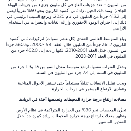
من المليون = عدد جزيئات الغاز في كل مليون جزيء من جزيئات الهواء
الجاف). ومنذ ذلك الحين، زاد ثاني أكسيد الكربون بنحو 50% تقريباً ليصل
إلى 413.2 جزءاً من المليون في عام 2020، ويرجع السبب الرئيسي في
ذلك إلى احتراق الوقود الأحفوري وإزالة الغابات والتغيرات في استخدام
الأراضي.
وبلغ المتوسط العالمي العقدي (كل عشر سنوات) لتركيزات ثاني أكسيد
الكربون 361.7 جزءاً من المليون خلال العقد 1991-2000، و380.3 جزءاً
من المليون خلال العقد 2001-2010، لكنها زادت إلى 402.0 جزء من
المليون في العقد 2011-2020.
وخلال الفترات نفسها، ارتفع متوسط معدل النمو من 1.5 و1.9 جزء من
المليون في السنة إلى 2.4 جزء من المليون في السنة.
ويجب تقليل الانبعاثات تقليلاً مستداماً حتى تستقر الأحوال المناخية
ونتفادى الارتفاع المستمر في درجات الحرارة.
معدلات ارتفاع درجة حرارة المحيطات وتحمضها آخذة في الزيادة.
تخزِّن المحيطات نحو 90% من الحرارة المتراكمة في نظام الأرض.
وتظهر معدلات ارتفاع درجة حرارة المحيطات زيادة كبيرة جداً خلال
العقدين الماضيين.