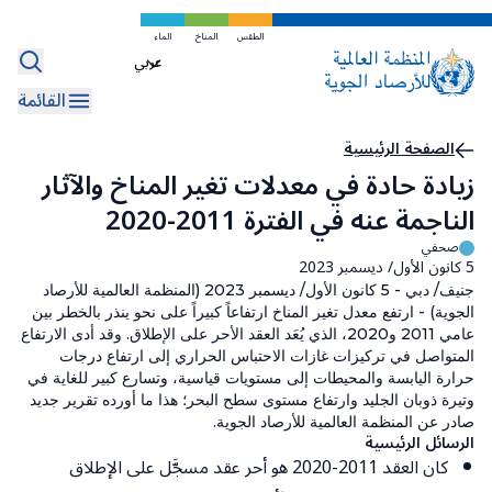
تخطي
إلى
الطقس
المناخ
الماء
Select
المحتوى
your
الرئيسي
القائمة
language
مسار
الصفحة الرئيسية
زيادة حادة في معدلات تغير المناخ والآثار
التنقل
الناجمة عنه في الفترة 2011-2020
صحفي
5 كانون الأول/ ديسمبر 2023
جنيف/ دبي - 5 كانون الأول/ ديسمبر 2023 (المنظمة العالمية للأرصاد
الجوية) - ارتفع معدل تغير المناخ ارتفاعاً كبيراً على نحو ينذر بالخطر بين
عامي 2011 و2020، الذي يُعَد العقد الأحر على الإطلاق. وقد أدى الارتفاع
المتواصل في تركيزات غازات الاحتباس الحراري إلى ارتفاع درجات
حرارة اليابسة والمحيطات إلى مستويات قياسية، وتسارع كبير للغاية في
وتيرة ذوبان الجليد وارتفاع مستوى سطح البحر؛ هذا ما أورده تقرير جديد
صادر عن المنظمة العالمية للأرصاد الجوية.
الرسائل الرئيسية
كان العقد 2011-2020 هو أحر عقد مسجَّل على الإطلاق