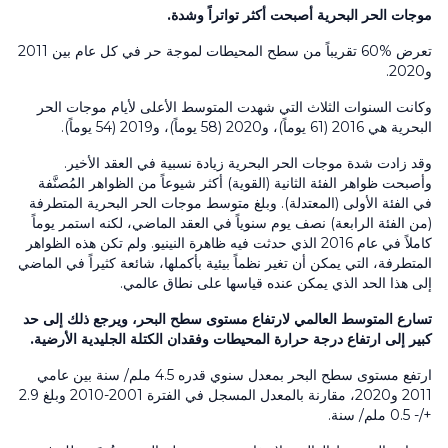
موجات الحر البحرية أصبحت أكثر تواتراً وشدة.
تعرض %60 تقريباً من سطح المحيطات لموجة حر في كل عام بين 2011
و2020.
وكانت السنوات الثلاث التي شهدت المتوسط الأعلى لأيام موجات الحر
البحرية هي 2016 (61 يوماً)، و2020 (58 يوماً)، و2019 (54 يوماً).
وقد زادت شدة موجات الحر البحرية زيادة نسبية في العقد الأخير.
وأصبحت ظواهر الفئة الثانية (القوية) أكثر شيوعاً من الظواهر المُصنَّفة
في الفئة الأولى (المعتدلة). وبلغ متوسط موجات الحر البحرية المتطرفة
(من الفئة الرابعة) نصف يوم سنوياً في العقد الماضي، لكنه استمر يوماً
كاملاً في عام 2016 الذي حدثت فيه ظاهرة النينيو. ولم تكن هذه الظواهر
المتطرفة، التي يمكن أن تغير نظماً بيئية بأكملها، شائعة كثيراً في الماضي
إلى هذا الحد الذي يمكن عنده قياسها على نطاق عالمي.
تسارع المتوسط العالمي لارتفاع مستوى سطح البحر، ويرجع ذلك إلى حد
كبير إلى ارتفاع درجة حرارة المحيطات وفقدان الكتلة الجليدية الأرضية.
ارتفع مستوى سطح البحر بمعدل سنوي قدره 4.5 ملم/ سنة بين عامي
2011 و2020، مقارنة بالمعدل المسجل في الفترة 2001-2010 وبلغ 2.9
+/- 0.5 ملم/ سنة.