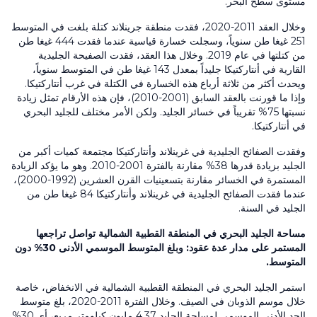
مستوى سطح البحر.
وخلال العقد 2011-2020، فقدت منطقة جرينلاند كتلة بلغت في المتوسط
251 غيغا طن سنوياً، وسجلت خسارة قياسية عندما فقدت 444 غيغا طن
من كتلتها في عام 2019. وخلال هذا العقد، فقدت الصفيحة الجليدية
القارية في أنتاركتيكا جليداً بمعدل 143 غيغا طن في المتوسط سنوياً،
ويحدث أكثر من ثلاثة أرباع هذه الخسارة في الكتلة في غرب أنتاركتيكا.
وإذا ما قورنت بالعقد السابق (2001-2010)، فإن هذه الأرقام تمثل زيادة
نسبتها 75% تقريباً في خسائر الجليد. ولكن الأمر مختلف للجليد البحري
في أنتاركتيكا.
وفقدت الصفائح الجليدية في غرينلاند وأنتاركتيكا مجتمعة كميات أكبر من
الجليد بزيادة قدرها 38% مقارنة بالفترة 2001-2010. وهو ما يؤكد الزيادة
المستمرة في الخسائر مقارنة بتسعينيات القرن العشرين (1992-2000)،
عندما فقدت الصفائح الجليدية في غرينلاند وأنتاركتيكا 84 غيغا طن من
الجليد في السنة.
مساحة الجليد البحري في المنطقة القطبية الشمالية تواصل تراجعها
المستمر على مدار عدة عقود: وبلغ المتوسط الموسمي الأدنى 30% دون
المتوسط.
استمر الجليد البحري في المنطقة القطبية الشمالية في الانخفاض، خاصة
خلال موسم الذوبان في الصيف. وخلال الفترة 2011-2020، بلغ متوسط
الحد الأدنى الموسمي لمساحة الجليد 4.37 مليون كيلومتر مربع، أي 30%