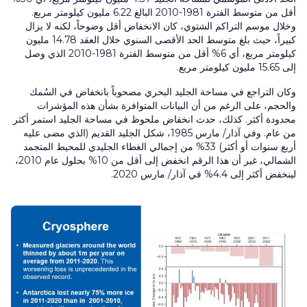
أقل من متوسط الفترة 1981-2010 البالغ 6.22 مليون كيلومتر مربع.
وخلال موسم التراكم الشتوي، كان الانخفاض أقل وضوحاً، لكنه لا يزال
كبيراً، حيث بلغ متوسط الحد الأقصى السنوي خلال العقد 14.78 مليون
كيلومتر مربع، أي 6% أقل من متوسط الفترة 1981-2010 الذي وصل
إلى 15.65 مليون كيلومتر مربع.
وكان التراجع في مساحة الجليد البحري مصحوباً بانخفاض في السُمك
والحجم، على الرغم من أن البيانات المتوافرة بشأن هذه المؤشرات
محدودة أكثر. كذلك، حدث انخفاض ملحوظ في مساحة الجليد استمر أكثر
من عام. وفي آذار/ مارس 1985، شكل الجليد القديم (الذي مضى عليه
أربع سنوات أو أكثر) 33% من إجمالي الغطاء الجليدي للمحيط المتجمد
الشمالي، غير أن هذا الرقم انخفض إلى أقل من 10% بحلول عام 2010،
لينخفض أكثر إلى 4.4% في آذار/ مارس 2020.