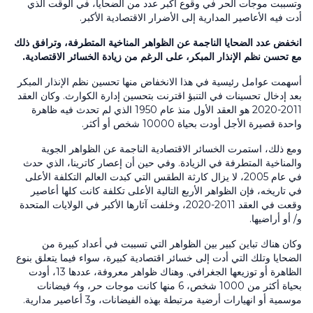
وتسببت موجات الحر في وقوع أكبر عدد من الضحايا، في الوقت الذي
أدت فيه الأعاصير المدارية إلى الأضرار الاقتصادية الأكبر.
انخفض عدد الضحايا الناجمة عن الظواهر المناخية المتطرفة، وترافق ذلك
مع تحسن نظم الإنذار المبكر، على الرغم من زيادة الخسائر الاقتصادية.
أسهمت عوامل رئيسية في هذا الانخفاض منها تحسين نظم الإنذار المبكر
بعد إدخال تحسينات في التنبؤ اقترنت بتحسين إدارة الكوارث. وكان العقد
2011-2020 هو العقد الأول منذ عام 1950 الذي لم تحدث فيه ظاهرة
واحدة قصيرة الأجل أودت بحياة 10000 شخص أو أكثر.
ومع ذلك، استمرت الخسائر الاقتصادية الناجمة عن الظواهر الجوية
والمناخية المتطرفة في الزيادة. وفي حين أن إعصار كاترينا، الذي حدث
في عام 2005، لا يزال كارثة الطقس التي كبدت العالم التكلفة الأعلى
في تاريخه، فإن الظواهر الأربع التالية الأعلى تكلفة كانت كلها أعاصير
وقعت في العقد 2011-2020، وخلفت آثارها الأكبر في الولايات المتحدة
و/ أو أراضيها.
وكان هناك تباين كبير بين الظواهر التي تسببت في أعداد كبيرة من
الضحايا وتلك التي أدت إلى خسائر اقتصادية كبيرة، سواء فيما يتعلق بنوع
الظاهرة أو توزيعها الجغرافي. وهناك ظواهر معروفة، عددها 13، أودت
بحياة أكثر من 1000 شخص، 6 منها كانت موجات حر، و4 فيضانات
موسمية أو انهيارات أرضية مرتبطة بهذه الفيضانات، و3 أعاصير مدارية.