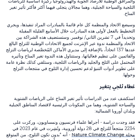
والمرافق الوطنية للأرصاد الجوية والهيدرولوجيا ركيزةً أساسيةً للرياضات
الثلجية والسياحة الجبلية، وهما مجالان يتجلى فيهما أكثر فأكثر تأثير تغير
المناخ.
وسيضع الاتحاد والمنظمة كل عام قائمةً بالمبادرات المراد تنفيذها، ويجري
التخطيط بالفعل لأولى هذه المبادرات خلال الأسابيع القليلة المقبلة
وتحديداً في 7 تشرين الثاني/ نوفمبر. وستستضيف هذه الشراكة بين
الاتحاد والمنظمة ندوة عبر الإنترنت لجميع الاتحادات الوطنية للتزلج البالغ
عددها 137 اتحاداً، بالإضافة إلى مديري الأماكن المُخصَّصة لرياضات التزلج
والقائمين على تنظيم فعالياتها، وستتناول هذه الندوة تغير المناخ وتأثيره
المحتمل على الثلج والجليد والرياضات الثلجية، وستلقي كذلك نظرة عامة
على تطوير أدوات التنبؤ لدعم تحسين إدارة الثلوج في منتجعات التزلج
وحولها.
غطاء ثلجي يتغير
استكشف عدد من الدراسات تأثير تغير المناخ على الرياضات الشتوية
والسياحة الشتوية، وهما من المكونات الرئيسية لاقتصاد المناطق الجبلية
وبلدان أوروبا الشمالية:
فقد وجدت دراسة - أجراها علماء فرنسيون ونمساويون، وركزت على
2234 منتجعاً للتزلج في 28 دولة أوروبية، ونُشِرت في عام 2023 في
مجلة Nature Climate Change
- أنه "بدون تكون الثلوج، من المتوقع