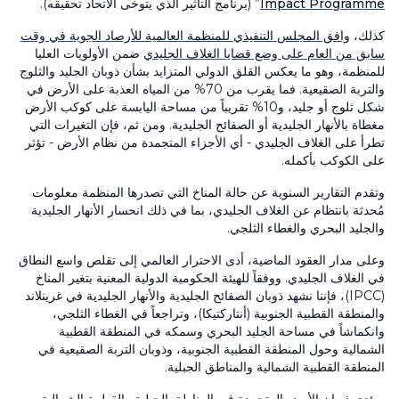
Impact Programme
” (برنامج التأثير الذي يتوخى الاتحاد تحقيقه).
كذلك،
وافق المجلس التنفيذي للمنظمة العالمية للأرصاد الجوية في وقت
سابق من العام على وضع قضايا الغلاف الجليدي
ضمن الأولويات العليا
للمنظمة، وهو ما يعكس القلق الدولي المتزايد بشأن ذوبان الجليد والثلوج
والتربة الصقيعية. فما يقرب من 70% من المياه العذبة على الأرض في
شكل ثلوج أو جليد، و10% تقريباً من مساحة اليابسة على كوكب الأرض
مغطاة بالأنهار الجليدية أو الصفائح الجليدية. ومن ثم، فإن التغيرات التي
تطرأ على الغلاف الجليدي - أي الأجزاء المتجمدة من نظام الأرض - تؤثر
على الكوكب بأكمله.
وتقدم التقارير السنوية عن حالة المناخ التي تصدرها المنظمة معلومات
مُحدثة بانتظام عن الغلاف الجليدي، بما في ذلك انحسار الأنهار الجليدية
والجليد البحري والغطاء الثلجي.
وعلى مدار العقود الماضية، أدى الاحترار العالمي إلى تقلص واسع النطاق
في الغلاف الجليدي. ووفقاً للهيئة الحكومية الدولية المعنية بتغير المناخ
(IPCC)، فإننا نشهد ذوبان الصفائح الجليدية والأنهار الجليدية في غرينلاند
والمنطقة القطبية الجنوبية (أنتاركتيكا)، وتراجعاً في الغطاء الثلجي،
وانكماشاً في مساحة الجليد البحري وسمكه في المنطقة القطبية
الشمالية وحول المنطقة القطبية الجنوبية، وذوبان التربة الصقيعية في
المنطقة القطبية الشمالية والمناطق الجبلية.