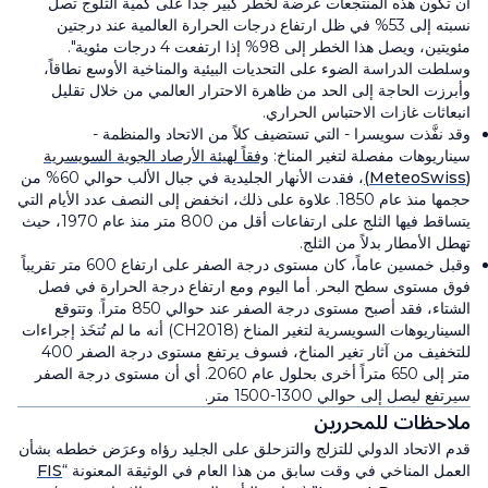
أن تكون هذه المنتجعات عرضة لخطر كبير جداً على كمية الثلوج تصل
نسبته إلى 53% في ظل ارتفاع درجات الحرارة العالمية عند درجتين
مئويتين، ويصل هذا الخطر إلى 98% إذا ارتفعت 4 درجات مئوية".
وسلطت الدراسة الضوء على التحديات البيئية والمناخية الأوسع نطاقاً،
وأبرزت الحاجة إلى الحد من ظاهرة الاحترار العالمي من خلال تقليل
انبعاثات غازات الاحتباس الحراري.
وقد نفَّذت سويسرا - التي تستضيف كلاً من الاتحاد والمنظمة -
سيناريوهات مفصلة لتغير المناخ:
وفقاً لهيئة الأرصاد الجوية السويسرية
(MeteoSwiss)
، فقدت الأنهار الجليدية في جبال الألب حوالي 60% من
حجمها منذ عام 1850. علاوة على ذلك، انخفض إلى النصف عدد الأيام التي
يتساقط فيها الثلج على ارتفاعات أقل من 800 متر منذ عام 1970، حيث
تهطل الأمطار بدلاً من الثلج.
وقبل خمسين عاماً، كان مستوى درجة الصفر على ارتفاع 600 متر تقريباً
فوق مستوى سطح البحر. أما اليوم ومع ارتفاع درجة الحرارة في فصل
الشتاء، فقد أصبح مستوى درجة الصفر عند حوالي 850 متراً. وتتوقع
السيناريوهات السويسرية لتغير المناخ (CH2018) أنه ما لم تُتخَذ إجراءات
للتخفيف من آثار تغير المناخ، فسوف يرتفع مستوى درجة الصفر 400
متر إلى 650 متراً أخرى بحلول عام 2060. أي أن مستوى درجة الصفر
سيرتفع ليصل إلى حوالي 1300-1500 متر.
ملاحظات للمحررين
قدم الاتحاد الدولي للتزلج والتزحلق على الجليد رؤاه وعرَض خططه بشأن
العمل المناخي في وقت سابق من هذا العام في الوثيقة المعنونة “
FIS