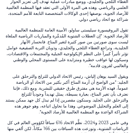
الغطاء الثلجي والجليدي، ووضع مبادرات عملية تهدف إلى تعزيز الحوار
العلمي والرياضي. وهذه هي المرة الأولى التي تعقد فيها المنظمة العالمية
للأرصاد الجوية، بوصفها إحدى الوكالات المتخصصة التابعة للأمم المتحدة،
شراكة مع اتحاد رياضي دولي.
تقول البروفيسورة سيليستى ساولو، الأمينة العامة للمنظمة العالمية
للأرصاد الجوية: "إن العطلات الشتوية المُدمَّرة والمباريات الرياضية الملغاة
ليست سوى صورتين من صور كثيرة لتغير المناخ. فانحسار الأنهار
الجليدية، وتراجع الغطاء الثلجي والجليدي، وذوبان التربة الصقيعية عوامل
تؤثر تأثيراً كبيراً على النظم الإيكولوجية الجبلية والمجتمعات والاقتصادات،
وسيكون لها عواقب خطيرة ومتزايدة على المستوى المحلي والوطني
والعالمي لقرون قادمة".
ويقول السيد يوهان إلياش، رئيس الاتحاد الدولي للتزلج والتزحلق على
الجليد: "من الواضح أن أزمة المناخ أكبر بكثير من الاتحاد أو الرياضة
عموماً، فهذه الأزمة هي مفترق طرق حقيقي للبشرية. ومع ذلك، فإننا
نعترف بأن تغير المناخ، بعبارة بسيطة، يمثل تهديداً وجودياً للتزلج
والتزحلق على الجليد. وسنكون مقصرين إذا لم نبذل كل جهد ممكن يستند
إلى العلم والتحليل الموضوعي. وهذا ما نحاول اتباعه، وهو جوهر هذه
الشراكة الواعدة مع المنظمة العالمية للأرصاد الجوية".
وفي عامي 2023 و2024، نظَّم الاتحاد 616 سباقاً لكؤوس العالم في كل
الرياضات الشتوية، وتوزعت هذه السباقات بين 166 مكاناً، لكن ألغي منها