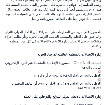
ويؤدي ذوبان الأرض المتجمدة في المناطق الجبلية والقطبية الشمالية
وشبه القطبية إلى عواقب مباشرة على استقرار البنى التحتية المبنية على
هذه الأرض، ويسهم أيضاً في زيادة كمية الكربون في الغلاف الجوي. ولا
تقتصر التغيرات في تساقط الثلوج والغطاء الثلجي على السياحة الشتوية
فحسب، بل تؤثر أيضاً على الطاقة الكهرومائية والنقل.
للحصول على مزيد من المعلومات عن الشراكة بين الاتحاد الدولي للتزلج
والتزحلق على الجليد والمنظمة العالمية للأرصاد الجوية و/أو لطلب إجراء
مقابلات، يرجى الاتصال بإدارة الإعلام والاتصالات في كل من المنظمة
والاتحاد:
إدارة الاتصالات بالمنظمة العالمية للأرصاد الجوية
السيدة Clare Nullis، المسؤولة الإعلامية بالمنظمة عبر البريد الإلكتروني
التالي:
cnullis
(cnullis[at]wmo[dot]int)
int
.
wmo
أو
media
(media[at]wmo[dot]int)
int
[dot]
wmo
، أو الهاتف المحمول:
41797091397+
إدارة الاتصالات بالاتحاد الدولي للتزلج والتزحلق على الجليد