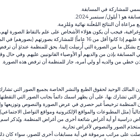
رسمي للمشاركة في المسابقة.
 سبتمبر 2024.
وغرافية، فيجب أن يكون هؤلاء الأشخاص على علم بالتقاط الصورة له
مَن تخصهم الصورة (أو من والديهم أو الأوصياء عليهم إذا كانوا أقل من 16 عاماً) 
ج بشكل ما من الصورة التي أُرسِلت إلينا، يحق للمنظمة عندئذٍ أن ترف
المسابقة بإذن من والديهم أو الأوصياء القانونيين عليهم. وفي حال وق
 المالك الوحيد لحقوق الطبع والنشر الخاصة بجميع الصور التي تشارك
التي تشارك بها، على أن يظهر اسمك دائماً بجانب الصور التي التقطتها.
ون المنظمة ترخيصاً غير حصري في عرض الصورة والنصوص وتوزيعها وا
ً (مثل المطبوعات والمواقع الإلكترونية ومواقع التواصل الاجتماعي) أ
أغراض دراسية أو أية أغراض شائعة أخرى من أغراض المنظمة. ويُذكر اسم
ُستخدَم الصور والنصوص لأغراض تجارية.
و حصلت على مراتب مرموقة في أية مسابقات أخرى للصور، سواء كان ذل