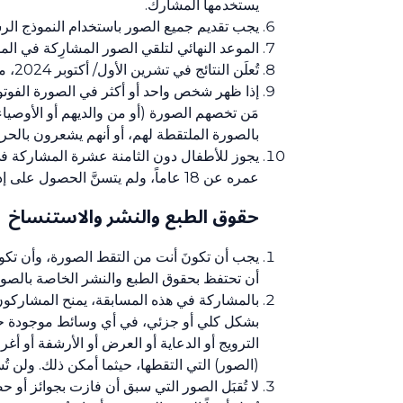
يستخدمها المشارك.
يجب تقديم جميع الصور باستخدام النموذج ال
الموعد النهائي لتلقي الصور المشارِكة في المسابقة هو 1 أيلول/
تُعلَن النتائج في تشرين الأول/ أكتوبر 2024، مع مراعاة أن النتائج المُعلَنة نهائية ومُلزِمة.
إذا ظهر شخص واحد أو أكثر في الصورة الفوت
بالصورة الملتقطة لهم، أو أنهم يشعرون بالحر
يجوز للأطفال دون الثامنة عشرة المشاركة في 
عمره عن 18 عاماً، ولم يتسنَّ الحصول على إذن خطي من والديه أو ولي أمره، جاز للمنظمة أن ترفض هذه الصورة.
حقوق الطبع والنشر والاستنساخ
يجب أن تكونَ أنت من التقط الصورة، وأن تكون
أن تحتفظ بحقوق الطبع والنشر الخاصة بالصور 
بالمشاركة في هذه المسابقة، يمنح المشارك
بشكل كلي أو جزئي، في أي وسائط موجودة حاليا
الترويج أو الدعاية أو العرض أو الأرشفة أو 
(الصور) التي التقطها، حيثما أمكن ذلك. ولن ت
لا تُقبَل الصور التي سبق أن فازت بجوائز أ