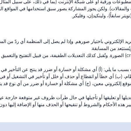
 مطبوعات ورقية أو على شبكة الإنترنت (بما في ذلك، على سبيل المثال
كتب والمقالات). ولكن يجوز المشاركة بصور سبق استخدامها في المواقع 
تر سابقاً)، ولينكيدإن، وفليكر.
بريد الإلكتروني باختيار صورهم. وإذا لم يصل إلى المنظمة أي ردّ من 
ستبَعد من المسابقة.
يُسمَح بإدخال تعديلات طفيفة لقص (cropping) الصورة. وتُقبل كذلك التعديلات الطفيفة، من قبيل ا
 بسبب ما يلي: (أ) أي مشكلة أو خسارة أو ضرر قد ينتج عن التأخير في 
ام، (ب) أي خطأ أو انقطاع أو حذف أو خلل أو تأخير في التشغيل أو في
موقع إلكتروني معين، (ج) أي مشكلة أو خسارة أو ضرر من أي نوع قد يت
عديلها أو تعليقها أو تأجيلها في حال طرأت ظروف غير متوقعة خارجة ع
 هذه الأحكام والشروط أو تنقيحها أو الحذف منها أو الإضافة إليها دون