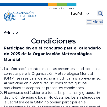
Ir
al
Tiempo
Clima
Agua
Select
contenido
your
principal
Menú
language
Migas
Inicio
Condiciones
de
pan
Participación en el concurso para el calendario
de 2025 de la Organización Meteorológica
Mundial
La información contenida en las presentes condiciones es
correcta, pero la Organización Meteorológica Mundial
(OMM) se reserva el derecho a modificarla sin previo aviso.
Al participar en el concurso, se considerará que los
participantes aceptan las presentes condiciones.
El concurso está abierto a todas las personas y grupos, sin
distinción de edad o lugar. No obstante, los empleados de
la Secretaría de la OMM no podrán participar en él.