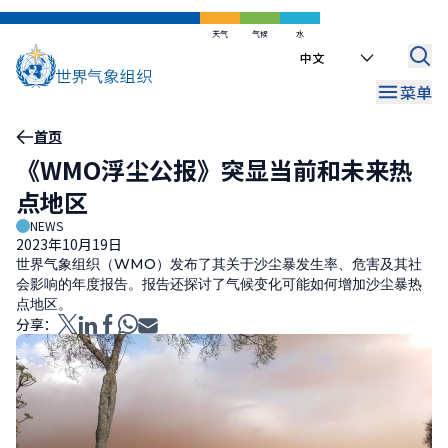
跳
到
天气
气候
水
Select
主
your
要
菜单
language
内
容
面
首页
《WMO浮尘公报》突显当前和未来热
包
点地区
屑
NEWS
2023年10月19日
世界气象组织（WMO）发布了其关于沙尘暴发生率、危害及其社
会影响的年度报告。报告还探讨了气候变化可能如何增加沙尘暴热
点地区。
分享：