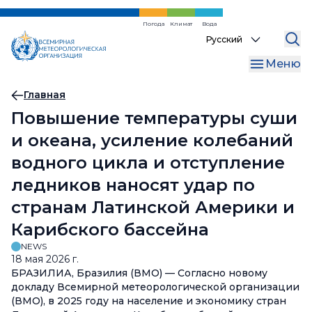
Перейти
к
Погода
Климат
Вода
Select
основному
your
содержанию
Меню
language
Хлебная
Главная
Повышение температуры суши
крошка
и океана, усиление колебаний
водного цикла и отступление
ледников наносят удар по
странам Латинской Америки и
Карибского бассейна
NEWS
18 мая 2026 г.
БРАЗИЛИА, Бразилия (ВМО) — Согласно новому
докладу Всемирной метеорологической организации
(ВМО), в 2025 году на население и экономику стран