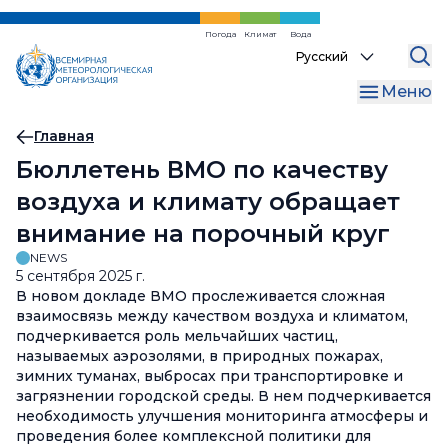
Перейти
к
Погода
Климат
Вода
Select
основному
your
содержанию
Меню
language
Хлебная
Главная
Бюллетень ВМО по качеству
крошка
воздуха и климату обращает
внимание на порочный круг
NEWS
5 сентября 2025 г.
В новом докладе ВМО прослеживается сложная
взаимосвязь между качеством воздуха и климатом,
подчеркивается роль мельчайших частиц,
называемых аэрозолями, в природных пожарах,
зимних туманах, выбросах при транспортировке и
загрязнении городской среды. В нем подчеркивается
необходимость улучшения мониторинга атмосферы и
проведения более комплексной политики для