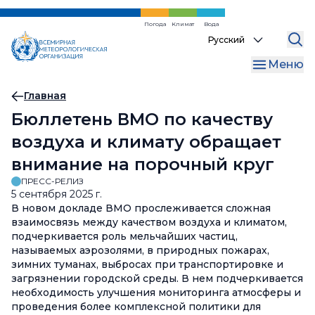
Перейти
к
Погода
Климат
Вода
Select
основному
your
содержанию
Меню
language
Хлебная
Главная
Бюллетень ВМО по качеству
крошка
воздуха и климату обращает
внимание на порочный круг
ПРЕСС-РЕЛИЗ
5 сентября 2025 г.
В новом докладе ВМО прослеживается сложная
взаимосвязь между качеством воздуха и климатом,
подчеркивается роль мельчайших частиц,
называемых аэрозолями, в природных пожарах,
зимних туманах, выбросах при транспортировке и
загрязнении городской среды. В нем подчеркивается
необходимость улучшения мониторинга атмосферы и
проведения более комплексной политики для