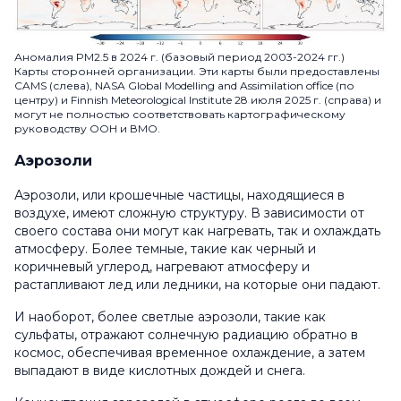
Аномалия PM2.5 в 2024 г. (базовый период 2003-2024 гг.)
Карты сторонней организации. Эти карты были предоставлены
CAMS (слева), NASA Global Modelling and Assimilation office (по
центру) и Finnish Meteorological Institute 28 июля 2025 г. (справа) и
могут не полностью соответствовать картографическому
руководству ООН и ВМО.
Аэрозоли
Аэрозоли, или крошечные частицы, находящиеся в
воздухе, имеют сложную структуру. В зависимости от
своего состава они могут как нагревать, так и охлаждать
атмосферу. Более темные, такие как черный и
коричневый углерод, нагревают атмосферу и
растапливают лед или ледники, на которые они падают.
И наоборот, более светлые аэрозоли, такие как
сульфаты, отражают солнечную радиацию обратно в
космос, обеспечивая временное охлаждение, а затем
выпадают в виде кислотных дождей и снега.