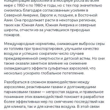
Концентрация аэрозолей в атмосфере росла во всем
мире с 1950-х по 1980-е годы, но с тех пор значительно
снизилась благодаря согласованным усилиям в
Северной Америке, Европе и, позднее, в Восточной
Азии. Она продолжает расти в некоторых регионах,
таких как Южная Азия, Южная Америка и северные
широты, отчасти из-за участившихся природных
пожаров.
Международные нормативы, снижающие выбросы серы
из топлива при транспортировке, улучшили качество
воздуха и успешно сократили число случаев
преждевременной смертности и детской астмы. Но они
также оказали заметное влияние на снижение
охлаждающего эффекта сульфатных аэрозолей, что
несколько ускорило глобальное потепление.
Разобраться в сложном взаимодействии между
аэрозолями, реактивными газами и долгоживущими
парниковыми газами — непростая задача, и правильное
понимание этих взаимодействий поможет в разработке
более эффективных мер по смягчению последствий как
для климата, так и для качества воздуха. В этой связи