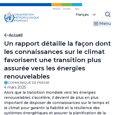
Skip
to
Temps
Climat
Eau
Select
main
your
content
Menu
language
Fil
Accueil
Un rapport détaille la façon dont
d'Ariane
les connaissances sur le climat
favorisent une transition plus
assurée vers les énergies
renouvelables
COMMUNIQUÉ DE PRESSE
4 mars 2025
Alors que la transition mondiale vers les énergies
renouvelables s’accélère, il devient de plus en plus
important de disposer de connaissances sur le temps et
le climat pour garantir la fiabilité et la résilience des
systèmes énergétiques et assurer la planification de la