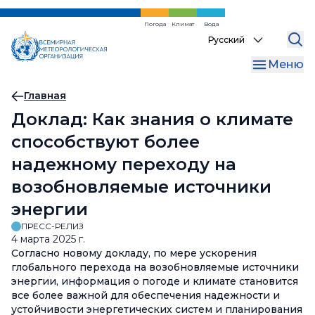
Перейти
к
Погода
Климат
Вода
Select
основному
your
содержанию
Меню
language
Хлебная
Главная
Доклад: Как знания о климате
крошка
способствуют более
надежному переходу на
возобновляемые источники
энергии
ПРЕСС-РЕЛИЗ
4 марта 2025 г.
Согласно новому докладу, по мере ускорения
глобального перехода на возобновляемые источники
энергии, информация о погоде и климате становится
все более важной для обеспечения надежности и
устойчивости энергетических систем и планирования