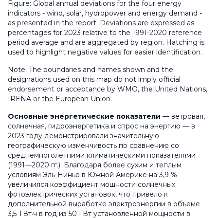
Figure: Global annual deviations for the four energy
indicators - wind, solar, hydropower and energy demand -
as presented in the report. Deviations are expressed as
percentages for 2023 relative to the 1991-2020 reference
period average and are aggregated by region. Hatching is
used to highlight negative values for easier identification.
Note: The boundaries and names shown and the
designations used on this map do not imply official
endorsement or acceptance by WMO, the United Nations,
IRENA or the European Union.
Основные энергетические показатели
— ветровая,
солнечная, гидроэнергетика и спрос на энергию — в
2023 году демонстрировали значительную
географическую изменчивость по сравнению со
среднемноголетними климатическими показателями
(1991—2020 гг.). Благодаря более сухим и теплым
условиям Эль-Ниньо в Южной Америке на 3,9 %
увеличился коэффициент мощности солнечных
фотоэлектрических установок, что привело к
дополнительной выработке электроэнергии в объеме
3,5 ТВт·ч в год из 50 ГВт установленной мощности в