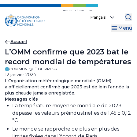
Skip
to
Temps
Climat
Eau
Select
main
your
content
Menu
language
Fil
Accueil
L’OMM confirme que 2023 bat le
d'Ariane
record mondial de températures
COMMUNIQUÉ DE PRESSE
12 janvier 2024
L’Organisation météorologique mondiale (OMM)
a officiellement confirmé que 2023 est de loin l’année la
plus chaude jamais enregistrée.
Messages clés
La température moyenne mondiale de 2023
dépasse les valeurs préindustrielles de 1,45 ± 0,12
°C
Le monde se rapproche de plus en plus des
limites fixées dans l’Accord de Paris