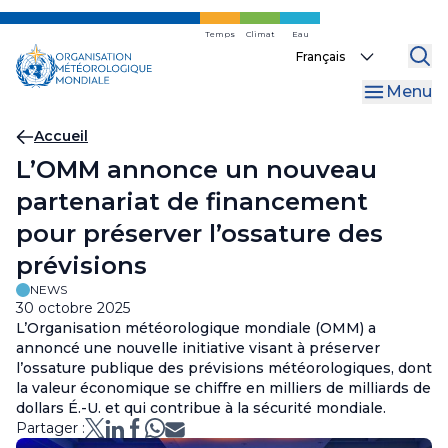
Skip
to
Temps
Climat
Eau
Select
main
your
content
Menu
language
Fil
Accueil
L’OMM annonce un nouveau
d'Ariane
partenariat de financement
pour préserver l’ossature des
prévisions
NEWS
30 octobre 2025
L’Organisation météorologique mondiale (OMM) a
annoncé une nouvelle initiative visant à préserver
l’ossature publique des prévisions météorologiques, dont
la valeur économique se chiffre en milliers de milliards de
dollars É.-U. et qui contribue à la sécurité mondiale.
Partager :