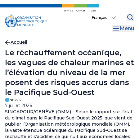
Skip
to
Temps
Climat
Eau
Select
main
your
content
Menu
language
Fil
Accueil
Le réchauffement océanique,
d'Ariane
les vagues de chaleur marines et
l’élévation du niveau de la mer
posent des risques accrus dans
le Pacifique Sud-Ouest
NEWS
7 juillet 2026
SINGAPOUR/GENÈVE (OMM) – Selon le rapport sur l’état
du climat dans le Pacifique Sud-Ouest 2025, que vient de
publier l’Organisation météorologique mondiale (OMM),
la vaste étendue océanique du Pacifique Sud-Ouest se
réchauffe et s’acidifie, ce qui nuit aux économies locales