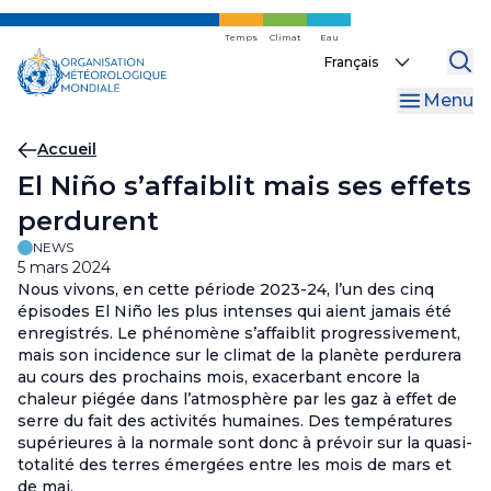
Skip
to
Temps
Climat
Eau
Select
main
your
content
Menu
language
Fil
Accueil
El Niño s’affaiblit mais ses effets
d'Ariane
perdurent
NEWS
5 mars 2024
Nous vivons, en cette période 2023-24, l’un des cinq
épisodes El Niño les plus intenses qui aient jamais été
enregistrés. Le phénomène s’affaiblit progressivement,
mais son incidence sur le climat de la planète perdurera
au cours des prochains mois, exacerbant encore la
chaleur piégée dans l’atmosphère par les gaz à effet de
serre du fait des activités humaines. Des températures
supérieures à la normale sont donc à prévoir sur la quasi-
totalité des terres émergées entre les mois de mars et
de mai.