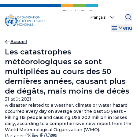
Skip
to
Temps
Climat
Eau
Select
main
your
content
Menu
language
Fil
Accueil
Les catastrophes
d'Ariane
météorologiques se sont
multipliées au cours des 50
dernières années, causant plus
de dégâts, mais moins de décès
31 août 2021
A disaster related to a weather, climate or water hazard
occurred every day on average over the past 50 years –
killing 115 people and causing US$ 202 million in losses
daily, according to a comprehensive new report from the
World Meteorological Organization (WMO).
Partager :