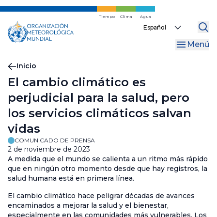
Ir
al
Tiempo
Clima
Agua
Select
contenido
your
principal
Menú
language
Migas
Inicio
El cambio climático es
de
perjudicial para la salud, pero
pan
los servicios climáticos salvan
vidas
COMUNICADO DE PRENSA
2 de noviembre de 2023
A medida que el mundo se calienta a un ritmo más rápido
que en ningún otro momento desde que hay registros, la
salud humana está en primera línea.
El cambio climático hace peligrar décadas de avances
encaminados a mejorar la salud y el bienestar,
especialmente en las comunidades más vulnerables. Los