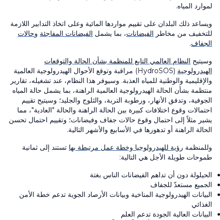
لموارد المياه.
ويساعد ذلك البلدان على تقييم مواردها المائية وعلى اتخاذ التدابير اللازمة
للتخفيف من مخاطر
الفيضانات
، بما يشمل
الفيضانات المفاجئة
و
حالات
الجفاف
.
وسيتيح
النظام العالمي التابع للمنظمة بشأن الحالة والتوقعات
الهيدرولوجية
(HydroSOS) مراقبة وتوقع الأحوال الهيدرولوجية العالمية
والإقليمية والوطنية للمياه العذبة. وسيوفر هذا النظام، عند تشغيله، تقارير
منتظمة بشأن الحالة الهيدرولوجية العالمية الراهنة، بما يشمل حالة المياه
الجوفية، وتدفق الأنهار، ورطوبة التربة، والثلوج والجليد؛ وسيتيح تقييم
احتمالات وقوع اختلافات كبيرة بين الحالة الراهنة والحالة "العادية"، مما
يشير مثلاً إلى احتمال وقوع حالات جفاف وفيضانات؛ وتقييم احتمال تحسن
الحالة الراهنة أو تدهورها في الأسابيع والأشهر التالية.
وللمنظمة
رؤية للهيدرولوجيا وخطة عمل مرتبطة بها
تستند إلى ثمانية
طموحات طويلة الأجل هي التالية:
الحيلولة دون أن تداهم الفيضانات الناس بغتة
الجميع مستعدّ للجفاف
البيانات الهيدرولوجية المناخية وبيانات الأرصاد الجوية تدعم خطة الأمن
الغذائي
البيانات العالية الجودة تدعم العلم