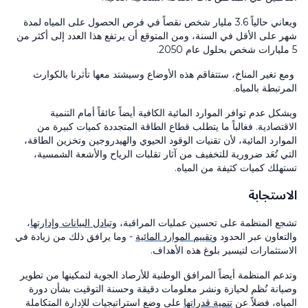
ويعاني حالياً 3.6 مليار شخص نقصاً في فرص الحصول على المياه لمدة
شهر على الأقل في السنة، ومن المتوقع أن يرتفع هذا العدد إلى أكثر من
5 مليارات شخص بحلول عام 2050.
ومع تغير المناخ، ستتفاقم هذه الأوضاع وسيشتد معها تأثرنا بالكوارث
المرتبطة بالمياه.
ويشكل عدم توافر الموارد المائية الكافية أيضاً عائقاً أمام التنمية
الاقتصادية. فغالباً ما يتطلب قطاع الطاقة المتجددة كميات كبيرة من
الموارد المائية، لأن تقنيات الوقود الحيوي والهيدروجين وتخزين الطاقة،
التي تُعَد ضرورية للتخفيف من آثار تقلبات الرياح والأشعة الشمسية،
تستهلك كميات كثيفة من المياه.
الاستجابة
تشجع المنظمة على تحسين عمليات المراقبة،
وتبادل البيانات وإدارتها
،
والتعاون عبر الحدود و
تقييم الموارد المائية
- وما يرافق ذلك من زيادة في
الاستثمارات لتيسير بلوغ هذه الأهداف.
وتدعم المنظمة أيضاً المرافق الوطنية للأرصاد الجوية لتمكينها من تطوير
وصيانة نُظم لحيازة ونشر معلومات دقيقة وحسنة التوقيت بشأن دورة
المياه، فضلاً عن
تنمية قدراتها
على وضع استراتيجيات للإدارة المتكاملة