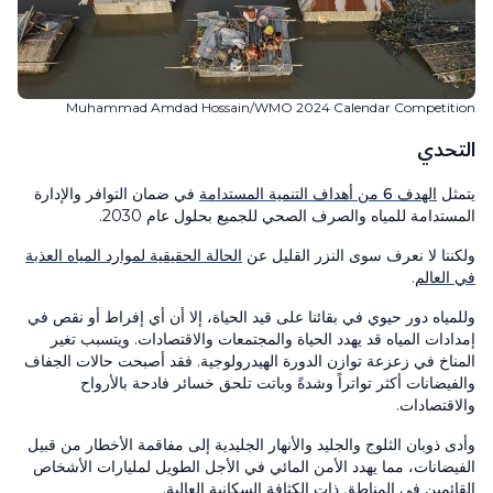
Muhammad Amdad Hossain/WMO 2024 Calendar Competition
التحدي
يتمثل
الهدف 6 من أهداف التنمية المستدامة
في ضمان التوافر والإدارة
المستدامة للمياه والصرف الصحي للجميع بحلول عام 2030.
ولكننا لا نعرف سوى النزر القليل عن
الحالة الحقيقية لموارد المياه العذبة
في العالم
.
وللمياه دور حيوي في بقائنا على قيد الحياة، إلا أن أي إفراط أو نقص في
إمدادات المياه قد يهدد الحياة والمجتمعات والاقتصادات. ويتسبب تغير
المناخ في زعزعة توازن الدورة الهيدرولوجية. فقد أصبحت حالات الجفاف
والفيضانات أكثر تواتراً وشدةً وباتت تلحق خسائر فادحة بالأرواح
والاقتصادات.
وأدى ذوبان الثلوج والجليد والأنهار الجليدية إلى مفاقمة الأخطار من قبيل
الفيضانات، مما يهدد الأمن المائي في الأجل الطويل لمليارات الأشخاص
القائمين في المناطق ذات الكثافة السكانية العالية.