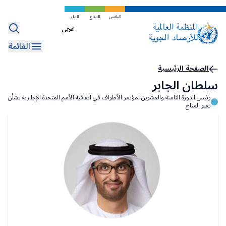
تخطي
إلى
الطقس
المناخ
الماء
Select
المحتوى
your
الرئيسي
القائمة
language
مسار
الصفحة الرئيسية
سلطان الجابر
التنقل
رئيس الدورة الثامنة والعشرين لمؤتمر الأطراف في اتفاقية الأمم المتحدة الإطارية بشأن
تغير المناخ