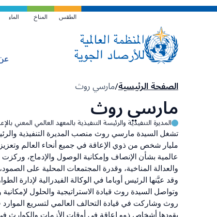
تخطي
إلى
الطقس
المناخ
الماء
المحتوى
الرئيسي
عن
مسار
الصفحة الرئيسية
مارسي روث
التنقل
مارسي روث
المديرة التنفيذية والرئيسة التنفيذية بالمعهد العالمي المعني بالإعا
مليار شخص من ذوي الإعاقة في جميع أنحاء العالم وتعزيز 
عالمية بشأن الإنصاف وإمكانية الوصول والإدماج، وركزت عل
والعدالة المناخية، وقدرة المجتمعات المحلية على الصمود
وتواصل السيدة روث قيادة الاستراتيجية والحلول لإمكانية
روث وشاركت في قيادة التحالف العالمي لتسريع الموارد ف
يقودها أشخاص ذوو إعاقة في أوقات الأزمات والكوارث في ج