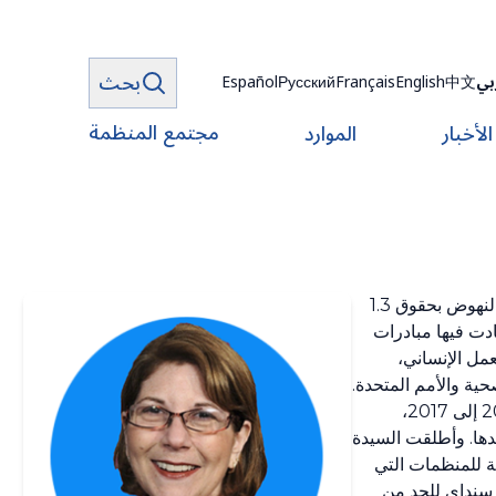
بحث
بي
中文
English
Français
Русский
Español
مجتمع المنظمة
الأخبار
الموارد
تشغل السيدة مارسي روث منصب المديرة التنفيذية والرئيسة التنفيذية بالمعهد العالمي المعني المعني بالإعاقة، الذي يعمل على النهوض بحقوق 1.3
دت فيها مبادرات
مل الإنساني،
ية والأمم المتحدة.
وقد عيَّنها الرئيس أوباما في الوكالة الفيدرالية لإدارة الطوارئ (FEMA) التابعة لوزارة الأمن الوطني الأمريكية في الفترة من 2009 إلى 2017،
دها. وأطلقت السيدة
ة للمنظمات التي
 سنداي للحد من