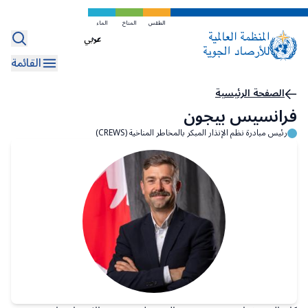
تخطي
إلى
الطقس
المناخ
الماء
Select
المحتوى
your
الرئيسي
القائمة
language
مسار
الصفحة الرئيسية
فرانسيس بيجون
التنقل
رئيس مبادرة نظم الإنذار المبكر بالمخاطر المناخية (CREWS)