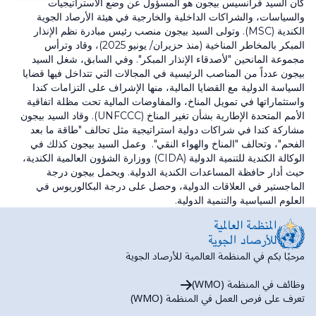
كان السيد فرانسيس بيجون هو المسؤول عن وضع الاستراتيجيات
والسياسات، والشراكات الداخلية والخارجية في هيئة الأرصاد الجوية
الكندية (MSC). وتولى السيد بيجون منصب رئيس مبادرة نظم الإنذار
المبكر بالمخاطر المناخية (منذ حزيران/ يونيو 2025)، وقاد وترأس
مجموعة المانحين "لأصدقاء الإنذار المبكر". وفي السابق، شغل السيد
بيجون عدداً من المناصب الرئيسية في المجالات التي تتداخل فيها قضايا
السياسة الدولية مع القضايا المالية، منها الإشراف على التزامات كندا
واستثماراتها في تمويل المناخ، والمفاوضات المالية تحت مظلة اتفاقية
الأمم المتحدة الإطارية بشأن تغير المناخ (UNFCCC). وقاد السيد بيجون
مشاركة كندا في شراكات دولية استراتيجية مثل تحالف "طاقة ما بعد
الفحم"، وتحالف "المناخ والهواء النقي". وعمل السيد بيجون كذلك في
الوكالة الكندية للتنمية الدولية (CIDA) ووزارة الشؤون العالمية الكندية،
حيث أدار حافظة المساعدات الكندية الدولية. ويحمل بيجون درجة
الماجستير في العلاقات الدولية، وحصل على درجة البكالوريوس في
العلوم السياسية والتنمية الدولية.
مرحبًا بكم في المنظمة العالمية للأرصاد الجوية
وظائف في المنظمة (WMO)
تعرف على فرص العمل في المنظمة (WMO)