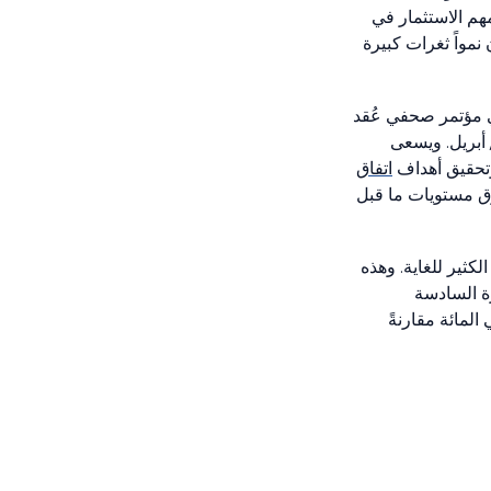
هم الاستثمار في
مواً ثغرات كبيرة
مؤتمر صحفي عُقد
أبريل. ويسعى
 وتحقيق أهداف
اتفاق
وق مستويات ما قبل
لكثير للغاية. وهذه
رة السادسة
المائة مقارنةً