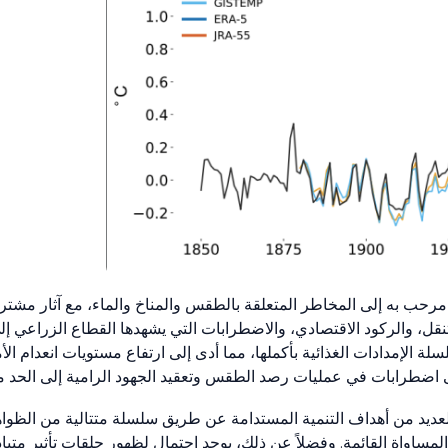
ر مرحب به إلى المخاطر المتعلقة بالطقس والمناخ والماء، مع آثار مشت
ل، والركود الاقتصادي، والاضطرابات التي يشهدها القطاع الزراعي إلى
لة الإمدادات الغذائية بأكملها، مما أدى إلى ارتفاع مستويات انعدام الأ
إلى اضطرابات في عمليات رصد الطقس وتعقيد الجهود الرامية إلى الحد 
عديد من أهداف التنمية المستدامة عن طريق سلسلة متتالية من الظواهر
المساواة القائمة. وفضلاً عن ذلك، يوجد احتمال لظهور حلقات تأثير متب