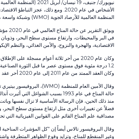
نيويورك/ جنيف،
19
نيسان/ أبريل
2021
(المنظمة العالمية 
الأشخاص في عام
2020
. ومع ذلك، عجز التباطؤ الاقتصادي
المنظمة العالمية للأرصاد الجوية
(WMO)
وشبكة واسعة م
ويوثق التقرير عن حالة المناخ العالمي في عام
2020
مؤشرا
في البر والمحيطات، وارتفاع مستوى سطح البحر، وذوبان الجل
الاقتصادية، والهجرة والنزوح، والأمن الغذائي، والنظم الإيكو
وكان عام
2020
من أحر ثلاثة أعوام مسجلة على الإطلاق، ع
1.2
درجة مئوية فوق مستوى عصر ما قبل الثورة الصناعية 
وكان العقد الممتد من عام
2011
إلى عام
2020
أحر عقد م
وقال الأمين العام للمنظمة
(WMO)
، البروفيسور بيتيري ت
حالة المناخ في عام
1993
بسبب الشواغل التي أثيرت آنذاك 
منذ ذلك الحين، فإن الرسالة الأساسية لا تزال نفسها وباتت 
فضلاً عن تغييرات أخرى مثل ارتفاع مستوى سطح البحر، وذوب
مصداقية علم المناخ القائم على القوانين الفيزيائية التي ت
وقال البروفيسور تالاس أيضاً إن "كل المؤشرات المناخية ا
وغير المنقطع للمناخ، وتزايد وقوع الظواهر المتطرفة واشت