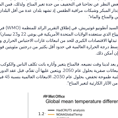
بغض النظر عن نجاحنا في التخفيف من حدة تغير المناخ. ولذلك، فمن الم
ار المبكر وشبكات مراقبة الطقس. إذ تشهد بلدان عدة من أقل البلدان ن
والمناخ والماء".
السيد أنطونيو غوتيريش، في إطلاق التقرير الرائد للمنظمة
(WMO)
في 
ناخ
الذي ستعقده الولايات المتحدة الأمريكية في يومَي
22
و
23
نيسان/ 
 تبذلها الاقتصادات الكبرى للحد من انبعاثات غازات الاحتباس الحراري
توسط درجة الحرارة العالمية في حدود أقل بكثير من درجتين مئويتين ف
ن أمكن ذلك.
 لم يعد لدينا وقت نضيعه. فالمناخ يتغير وآثاره باتت تكلف الناس والكوكب ا
انبعاثات صفرية بحلول عام
2050
. ويتعين عليها أن تقدِّم، قبل عقد الدو
طنية طموحة تخفض، بحلول عام
2030
، الانبعاثات العالمية بنسبة
45
في 
 الآثار الكارثية لتغير المناخ".