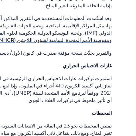
بإدامة الحلقة المفرغة لتغير المناخ.
وقد استُمدت المعلومات المستخدمة في التقرير المذكور آنف
بها، مثل المراكز الإقليمية المناخية. وتضم الجهات الشريك
الدولي
(IMF)
، و
لجنة اليونسكو الدولية الحكومية لعلوم ا
و
مفوضية الأمم المتحدة السامية لشؤون اللاجئين
(UNHCR)
والتقرير يحدِّث
نسخة مؤقتة صدرت في كانون الأول/ ديسم
غازات الاحتباس الحراري
استمرت تركيزات غازات الاحتباس الحراري الرئيسية في ال
لغاز ثاني أكسيد الكربون
410
أجزاء في المليون، وإذا اتبع 
2021
. ووفقاً ل
برنامج الأمم المتحدة للبيئة
(UNEP)
، أدى ا
أي تأثير ملحوظ في تركيزات الغلاف الجوي.
المحيطات
‏تمتص المحيطات نحو
23
في المائة من الانبعاثات السنوية
تغير المناخ. ومع ذلك، يتفاعل ثاني أكسيد الكربون مع مي