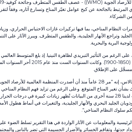
للأرصاد الجوية
(WMO)
) - عصف الطقس المتطرف وجائحة كوفيد-
19
 المرتبط بالجائحة عن كبح عوامل تغيّر المناخ وتسارع آثاره، وفقاً لتقر
ن الشركاء.
ت النظام المناخي، بما فيها تركيزات غازات الاحتباس الحراري، وزيا
يد وتراجع الأنهار الجليدية، والطقس المتطرف. ويبرز الآثار على التنم
لوجية البرية والبحرية.
لى الرغم من التأثير التبريدي لظاهرة النينيا. إذ بلغ المتوسط العالمي
(
1850
-
1900
). وكانت السنوات الست منذ عام
2015
أحر السنوات المس
سجَّل على الإطلاق.
الاس، إنه "مر
28
عاماً منذ أن أصدرت المنظمة العالمية للأرصاد الجوي
بشأن تغير المناخ المتوقع. وعلى الرغم من تزايد فهم النظام المناخي 
لدينا
28
سنة أخرى من البيانات تُظهر زيادات كبيرة في درجات الحرارة 
ان الجليد البحري والأنهار الجليدية، والتغيرات في أنماط هطول الأمط
حكم سلوك النظام المناخي".
لرئيسية والمعلومات عن الآثار الواردة في هذا التقرير تسلط الضوء على
داد حدتها، وتفاقم الخسائر والأضرار الجسيمة التي تضر بالناس والمجتم