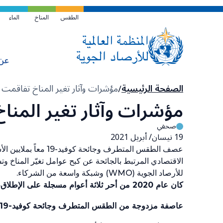
تخطي
إلى
الطقس
المناخ
الماء
المحتوى
الرئيسي
عن
مسار
الصفحة الرئيسية
مؤشرات وآثار تغير المناخ تفاقمت في 
التنقل
مؤشرات وآثار تغير المناخ 
صحفي
19 نيسان/ أبريل 2021
عصف الطقس المتطرف وجائحة كوفيد-
19
معاً بملايين 
الاقتصادي المرتبط بالجائحة عن كبح عوامل تغيّر المناخ وتسا
للأرصاد الجوية
(WMO)
وشبكة واسعة من الشركاء.
كان عام
2020
من أحر ثلاثة أعوام مسجلة على الإطلاق، ع
عاصفة مزدوجة من الطقس المتطرف وجائحة كوفيد-
19