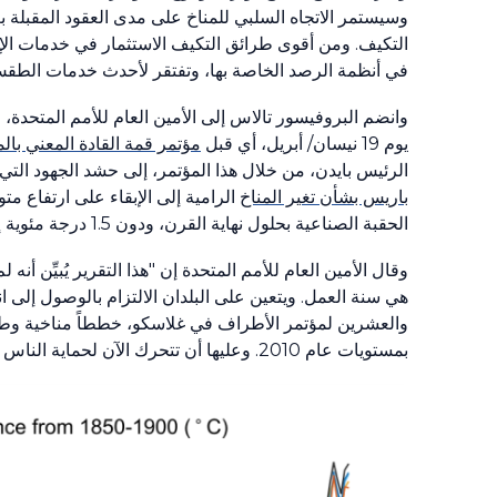
وسيستمر الاتجاه السلبي للمناخ على مدى العقود المقبلة 
التكيف. ومن أقوى طرائق التكيف الاستثمار في خدمات الإنذ
في أنظمة الرصد الخاصة بها، وتفتقر لأحدث خدمات الطقس 
وانضم البروفيسور تالاس إلى الأمين العام للأمم المتحدة، 
يوم
19
نيسان/ أبريل، أي قبل
مؤتمر قمة القادة المعني بالم
الرئيس بايدن، من خلال هذا المؤتمر، إلى حشد الجهود التي
باريس بشأن تغير المناخ
الرامية إلى الإبقاء على ارتفاع م
الحقبة الصناعية بحلول نهاية القرن، ودون
1.5
درجة مئوية إ
وقال الأمين العام للأمم المتحدة إن "هذا التقرير يُبيِّن أنه
هي سنة العمل. ويتعين على البلدان الالتزام بالوصول إلى 
والعشرين لمؤتمر الأطراف في غلاسكو، خططاً مناخية و
بمستويات عام
2010
. وعليها أن تتحرك الآن لحماية الناس من