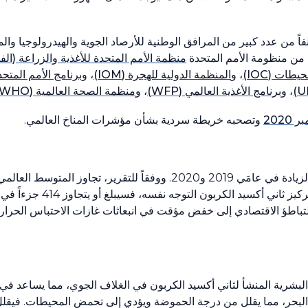
اً من عدد كبير من المرافق الوطنية للأرصاد الجوية والهيدرولوجيا و
ة من منظومة الأمم المتحدة
منظمة الأمم المتحدة للأغذية والزراعة (الفا
لمحيطات
(IOC)
، و
المنظمة الدولية للهجرة
(IOM)
، و
برنامج الأمم المتحد
، و
برنامج الأغذية العالمي
(WFP)
، و
منظمة الصحة العالمية
(WHO)
بر
2020
وتصحبه خريطة سردية بشأن مؤشرات المناخ العالمي.
زيادة في عامَي
2019
و
2020
. ووفقاً للتقرير، تجاوز المتوسط العالم
تركيز ثاني أكسيد الكربون التوجه نفسه، فسيبلغ أو يتجاوز
414
جزءاً في 
لتباطؤ الاقتصادي إلى خفض مؤقت في انبعاثات غازات الاحتباس الحرار
 البشرية المنشأ لثاني أكسيد الكربون في الغلاف الجوي، مما يساعد في 
اه البحر، مما يقلل من درجة الحموضة ويؤدي إلى تحمض المحيطات. فيقل