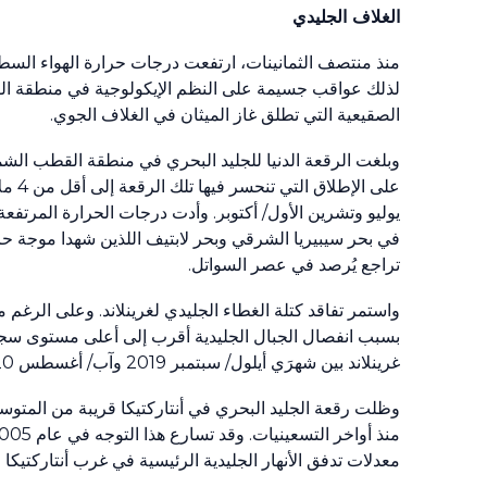
‏الغلاف الجليدي
منذ منتصف الثمانينات، ارتفعت درجات حرارة الهواء الس
لذلك عواقب جسيمة على النظم الإيكولوجية في منطقة القطب
الصقيعية التي تطلق غاز الميثان في الغلاف الجوي.
وبلغت الرقعة الدنيا للجليد البحري في منطقة القطب ال
على الإطلاق التي تنحسر فيها تلك الرقعة إلى أقل من
4
ملا
يوليو وتشرين الأول/ أكتوبر. وأدت درجات الحرارة المرتفعة
في بحر سيبيريا الشرقي وبحر لابتيف اللذين شهدا موجة ح
تراجع يُرصد في عصر السواتل.
واستمر تفاقد كتلة الغطاء الجليدي لغرينلاند. وعلى الرغم 
بسبب انفصال الجبال الجليدية أقرب إلى أعلى مستوى سج
غرينلاند بين شهرَي أيلول/ سبتمبر
2019
وآب/ أغسطس
20
وظلت رقعة الجليد البحري في أنتاركتيكا قريبة من المتوسط ا
منذ أواخر التسعينيات. وقد تسارع هذا التوجه في عام
005
معدلات تدفق الأنهار الجليدية الرئيسية في غرب أنتاركتيكا و