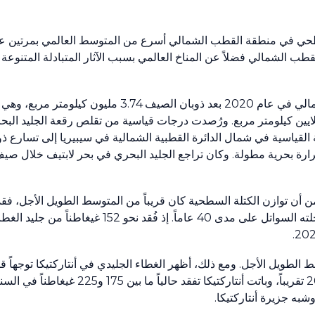
طحي في منطقة القطب الشمالي أسرع من المتوسط العالمي بمرتين عل
 الشمالي فضلاً عن المناخ العالمي بسبب الآثار المتبادلة المتنوعة م
شمالي في عام
2020
بعد ذوبان الصيف
3.74
مليون كيلومتر مربع، وهي ا
يين كيلومتر مربع. ورُصدت درجات قياسية من تقلص رقعة الجليد البح
 القياسية في شمال الدائرة القطبية الشمالية في سيبيريا إلى تسارع ذو
رارة بحرية مطولة. وكان تراجع الجليد البحري في بحر لابتيف خلال ص
من أن توازن الكتلة السطحية كان قريباً من المتوسط الطويل الأجل، فقد
لته السواتل على مدى
40
عاماً. إذ فُقد نحو
152
غيغاطناً من جليد الغطا
.
20
لطويل الأجل. ومع ذلك، أظهر الغطاء الجليدي في أنتاركتيكا توجهاً قويا
2
تقريباً، وباتت أنتاركتيكا تفقد حالياً ما بين
175
و
225
غيغاطناً في السنة
شبه جزيرة أنتاركتيكا.