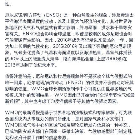
性。
厄尔尼诺/南方涛动（ENSO）是一种自然发生的现象，涉及赤道太
平洋海洋表面温度的波动，以及上覆大气环流的变化，其对世界许
多地区的天气和气候型式有重大影响，并与暴雨、洪水和干旱等灾
害有关。ENSO也会影响全球温度，即使是较弱的厄尔尼诺也会对
气候变暖产生影响。因此，2016年成为有记录以来最热的一年，因
为加上长期的气候变化，2015/2016年又出现了强劲的厄尔尼诺现
象。气候变化提高了气温和海面温度以及海洋热量。温室气体捕获
的90%以上的能量流入海洋，继而海洋热含量 (上层2000米)在
2018年达到了创纪录水平。
值得注意的是，厄尔尼诺和拉尼娜现象并不是驱动全球气候型式的
唯一因素，厄尔尼诺/南方涛动（ENSO）的强度并不会自动对应其
影响的强度。WMO全球长期预报制作中心可提供由世界各地的气
候模式所作的预测结果， WMO因此已开始制作“全球季节性气候最
新通报”，其中也考虑了印度洋偶极子等其他气候驱动因素。
WMO的最新通报是基于世界各地的预报模式和专家解释，可为联
合国系统内从事规划的部门所使用，是对国家气象和水文部门、
WMO区域气候中心和区域气候展望论坛所发布信息的一种补充，
已成为防灾减灾部门在国家一级做出决策、气候敏感型部门制定规
划和政府开展工作时的信息来源。