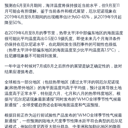
预测在6月至8月期间，海洋温度将保持接近当前水平，但9月至11
月可能会有所缓解。鉴于当前条件和模式展望，厄尔尼诺现象在
2019年6月至8月期间的出现概率估计为60-65%，从2019年9月起
降至50%。
在2019年6月至8月的季节里，热带太平洋中部偏东地区的海面温度
很可能比平均温度高出0.5至0.9摄氏度。即使未来几个月海洋条件
仍保持在厄尔尼诺水平，在此期间发生强烈事件的可能性也很低
（热带太平洋中部偏东地区的海面温度至少比平均温度高1.5°C）。
拉尼娜现象极不可能得到发展。
一年中这个时候对7月或8月之后所作的展望是缺乏确定性的，故对
结果应谨慎考虑。
全球相当一部分地区（包括热带地区 (通过太平洋的弱厄尔尼诺现
象)和热带外地区）的海平面温度均高于平均值，预计这将导致土地
温度高于正常水平，特别是六月、七月和八月的热带纬度地区。根
据与“厄尔尼诺现象最新通报”同时发布的“WMO全球季节性气候最
新通报”，全球变暖趋势还会影响海面温度和气温预报。
根据目前正作为运行前试验性产品发布的“WMO全球季节性气候最
新通报”，一些预测的陆地大尺度季节性降水距平符合典型的厄尔尼
诺模式，例如印度尼西亚大部分群岛、中美洲和加勒比地区的降雨