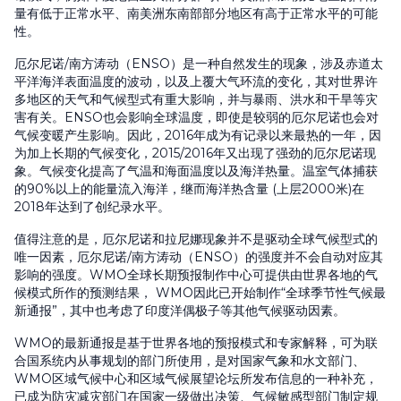
量有低于正常水平、南美洲东南部部分地区有高于正常水平的可能
性。
厄尔尼诺/南方涛动（ENSO）是一种自然发生的现象，涉及赤道太
平洋海洋表面温度的波动，以及上覆大气环流的变化，其对世界许
多地区的天气和气候型式有重大影响，并与暴雨、洪水和干旱等灾
害有关。ENSO也会影响全球温度，即使是较弱的厄尔尼诺也会对
气候变暖产生影响。因此，2016年成为有记录以来最热的一年，因
为加上长期的气候变化，2015/2016年又出现了强劲的厄尔尼诺现
象。气候变化提高了气温和海面温度以及海洋热量。温室气体捕获
的90%以上的能量流入海洋，继而海洋热含量 (上层2000米)在
2018年达到了创纪录水平。
值得注意的是，厄尔尼诺和拉尼娜现象并不是驱动全球气候型式的
唯一因素，厄尔尼诺/南方涛动（ENSO）的强度并不会自动对应其
影响的强度。WMO全球长期预报制作中心可提供由世界各地的气
候模式所作的预测结果， WMO因此已开始制作“全球季节性气候最
新通报”，其中也考虑了印度洋偶极子等其他气候驱动因素。
WMO的最新通报是基于世界各地的预报模式和专家解释，可为联
合国系统内从事规划的部门所使用，是对国家气象和水文部门、
WMO区域气候中心和区域气候展望论坛所发布信息的一种补充，
已成为防灾减灾部门在国家一级做出决策、气候敏感型部门制定规