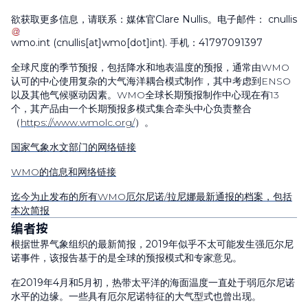
欲获取更多信息，请联系：媒体官Clare Nullis。电子邮件：
cnullis
wmo
.
int
(cnullis[at]wmo[dot]int)
. 手机：41797091397
全球尺度的季节预报，包括降水和地表温度的预报，通常由
WMO
认可的中心使用复杂的大气海洋耦合模式制作，其中考虑到
ENSO
以及其他气候驱动因素。
WMO
全球长期预报制作中心现在有
13
个，其产品由一个长期预报多模式集合牵头中心负责整合
（
https://www.wmolc.org/
）。
国家气象水文部门的网络链接
WMO
的信息和网络链接
迄今为止发布的所有
WMO
厄尔尼诺
/
拉尼娜最新通报的档案，包括
本次简报
编者按
根据世界气象组织的最新简报，2019年似乎不太可能发生强厄尔尼
诺事件，该报告基于的是全球的预报模式和专家意见。
在2019年4月和5月初，热带太平洋的海面温度一直处于弱厄尔尼诺
水平的边缘。一些具有厄尔尼诺特征的大气型式也曾出现。