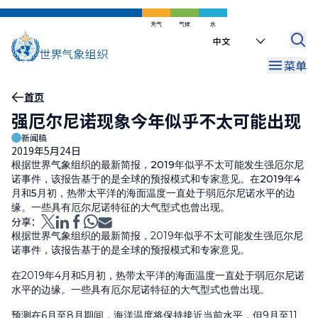
跳
到
天气
气候
水
Select
主
your
要
菜单
language
内
容
面
首页
强厄尔尼诺现象今年似乎不太可能出现
包
新闻稿
屑
2019年5月24日
根据世界气象组织的最新简报，2019年似乎不太可能发生强厄尔尼
诺事件，该报告基于的是全球的预报模式和专家意见。在2019年4
月和5月初，热带太平洋的海面温度一直处于弱厄尔尼诺水平的边
缘。一些具有厄尔尼诺特征的大气型式也曾出现。
分享：
根据世界气象组织的最新简报，2019年似乎不太可能发生强厄尔尼
诺事件，该报告基于的是全球的预报模式和专家意见。
在2019年4月和5月初，热带太平洋的海面温度一直处于弱厄尔尼诺
水平的边缘。一些具有厄尔尼诺特征的大气型式也曾出现。
预测在6月至8月期间，海洋温度将保持接近当前水平，但9月至11