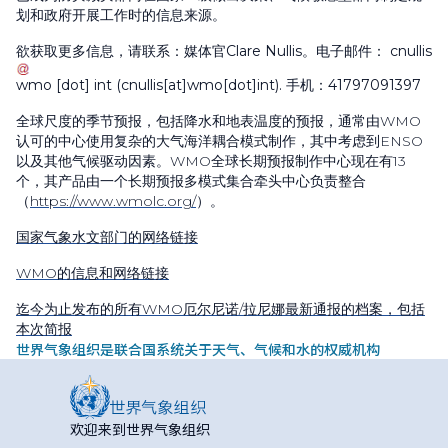
划和政府开展工作时的信息来源。
欲获取更多信息，请联系：媒体官Clare Nullis。电子邮件：
cnullis
wmo
[dot]
int
(cnullis[at]wmo[dot]int)
. 手机：41797091397
全球尺度的季节预报，包括降水和地表温度的预报，通常由
WMO
认可的中心使用复杂的大气海洋耦合模式制作，其中考虑到
ENSO
以及其他气候驱动因素。
WMO
全球长期预报制作中心现在有
13
个，其产品由一个长期预报多模式集合牵头中心负责整合
（
https://www.wmolc.org/
）。
国家气象水文部门的网络链接
WMO
的信息和网络链接
迄今为止发布的所有
WMO
厄尔尼诺
/
拉尼娜最新通报的档案，包括
本次简报
世界气象组织是联合国系统关于天气、气候和水的权威机构
欢迎来到世界气象组织