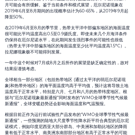
月可能会有所缓解。鉴于当前条件和模式展望，厄尔尼诺现象在
2019年6月至8月期间的出现概率估计为60-65%，从2019年9月起
降至50%。
在2019年6月至8月的季节里，热带太平洋中部偏东地区的海面温度
很可能比平均温度高出0.5至0.9摄氏度。即使未来几个月海洋条件
仍保持在厄尔尼诺水平，在此期间发生强烈事件的可能性也很低
（热带太平洋中部偏东地区的海面温度至少比平均温度高1.5°C）。
拉尼娜现象极不可能得到发展。
一年中这个时候对7月或8月之后所作的展望是缺乏确定性的，故对
结果应谨慎考虑。
全球相当一部分地区（包括热带地区 (通过太平洋的弱厄尔尼诺现
象)和热带外地区）的海平面温度均高于平均值，预计这将导致土地
温度高于正常水平，特别是六月、七月和八月的热带纬度地区。根
据与“厄尔尼诺现象最新通报”同时发布的“WMO全球季节性气候最
新通报”，全球变暖趋势还会影响海面温度和气温预报。
根据目前正作为运行前试验性产品发布的“WMO全球季节性气候最
新通报”，一些预测的陆地大尺度季节性降水距平符合典型的厄尔尼
诺模式，例如印度尼西亚大部分群岛、中美洲和加勒比地区的降雨
量有低于正常水平、南美洲东南部部分地区有高于正常水平的可能