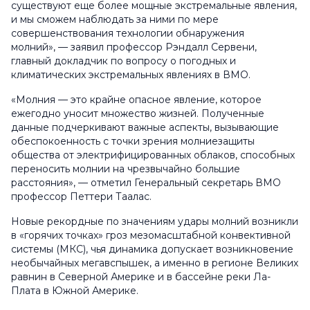
существуют еще более мощные экстремальные явления,
и мы сможем наблюдать за ними по мере
совершенствования технологии обнаружения
молний», — заявил профессор Рэндалл Cервени,
главный докладчик по вопросу о погодных и
климатических экстремальных явлениях в ВМО.
«Молния — это крайне опасное явление, которое
ежегодно уносит множество жизней. Полученные
данные подчеркивают важные аспекты, вызывающие
обеспокоенность с точки зрения молниезащиты
общества от электрифицированных облаков, способных
переносить молнии на чрезвычайно большие
расстояния», — отметил Генеральный секретарь ВМО
профессор Петтери Таалас.
Новые рекордные по значениям удары молний возникли
в «горячих точках» гроз мезомасштабной конвективной
системы (МКС), чья динамика допускает возникновение
необычайных мегавспышек, а именно в регионе Великих
равнин в Северной Америке и в бассейне реки Ла-
Плата в Южной Америке.