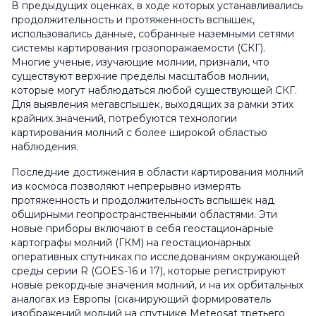
В предыдущих оценках, в ходе которых устанавливались
продолжительность и протяженность вспышек,
использовались данные, собранные наземными сетями
системы картирования грозопоражаемости (СКГ).
Многие ученые, изучающие молнии, признали, что
существуют верхние пределы масштабов молнии,
которые могут наблюдаться любой существующей СКГ.
Для выявления мегавспышек, выходящих за рамки этих
крайних значений, потребуются технологии
картирования молний с более широкой областью
наблюдения.
Последние достижения в области картирования молний
из космоса позволяют непрерывно измерять
протяженность и продолжительность вспышек над
обширными геопространственными областями. Эти
новые приборы включают в себя геостационарные
картографы молний (ГКМ) на геостационарных
оперативных спутниках по исследованиям окружающей
среды серии R (GOES-16 и 17), которые регистрируют
новые рекордные значения молний, и на их орбитальных
аналогах из Европы (сканирующий формирователь
изображений молний на спутнике Meteosat третьего