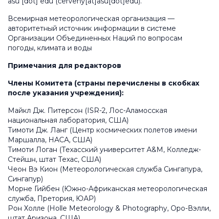
asu
[dot]
edu
(cerveny[at]asu[dot]edu)
.
Всемирная метеорологическая организация —
авторитетный источник информации в системе
Организации Объединенных Наций по вопросам
погоды, климата и воды
Примечания для редакторов
Члены Комитета (страны перечислены в скобках
после указания учреждения):
Майкл Дж. Питерсон (ISR-2, Лос-Аламосская
национальная лаборатория, США)
Тимоти Дж. Ланг (Центр космических полетов имени
Маршалла, НАСА, США)
Тимоти Логан (Техасский университет A&M, Колледж-
Стейшн, штат Техас, США)
Чеон Вэ Кион (Метеорологическая служба Сингапура,
Сингапур)
Морне Гийбен (Южно-Африканская метеорологическая
служба, Претория, ЮАР)
Рон Холле (Holle Meteorology & Photography, Оро-Вэлли,
штат Аризона, США)