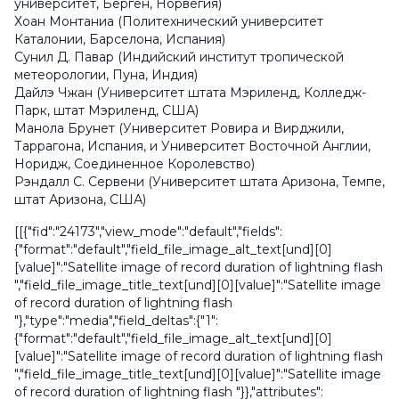
университет, Берген, Норвегия)
Хоан Монтаниа (Политехнический университет
Каталонии, Барселона, Испания)
Сунил Д. Павар (Индийский институт тропической
метеорологии, Пуна, Индия)
Дайлэ Чжан (Университет штата Мэриленд, Колледж-
Парк, штат Мэриленд, США)
Манола Брунет (Университет Ровира и Вирджили,
Таррагона, Испания, и Университет Восточной Англии,
Норидж, Соединенное Королевство)
Рэндалл С. Сервени (Университет штата Аризона, Темпе,
штат Аризона, США)
[[{"fid":"24173","view_mode":"default","fields":
{"format":"default","field_file_image_alt_text[und][0]
[value]":"Satellite image of record duration of lightning flash
","field_file_image_title_text[und][0][value]":"Satellite image
of record duration of lightning flash
"},"type":"media","field_deltas":{"1":
{"format":"default","field_file_image_alt_text[und][0]
[value]":"Satellite image of record duration of lightning flash
","field_file_image_title_text[und][0][value]":"Satellite image
of record duration of lightning flash "}},"attributes":