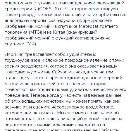
оперативных спутниках по исследованиям окружающей
среды серии R (GOES-16 и 17), которые регистрируют
новые рекордные значения молний, и на их орбитальных
аналогах из Европы (сканирующий формирователь
изображений молний на спутнике Meteosat третьего
поколения (MTG)) и из Китая (сканирующий
изображений молний с функций картирования на
спутнике FY-4).
«Молния представляет собой удивительно
трудноуловимое и сложное природное явление с точки
зрения воздействия, которое она оказывает на нашу
повседневную жизнь. Сейчас мы находимся на том
этапе, где у нас есть превосходные данные измерений
многочисленных граней этого явления, которые
позволяют нам открыть новые удивительные аспекты его
поведения. Теперь, когда у нас есть надежные данные
об этих вспышках-монстрах, мы можем понять, как они
возникают, и оценить несоразмерное воздействие,
которое они оказывают. Мы еще многого не знаем об
этих монстрах, но я, как начинающий ученый, считаю за
честь вместе с моими коллегами находиться на
переднем крае этой новой и захватывающей области