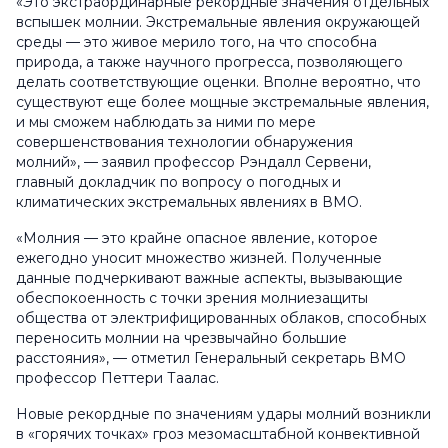
«Это экстраординарные рекордные значения отдельных
вспышек молнии. Экстремальные явления окружающей
среды — это живое мерило того, на что способна
природа, а также научного прогресса, позволяющего
делать соответствующие оценки. Вполне вероятно, что
существуют еще более мощные экстремальные явления,
и мы сможем наблюдать за ними по мере
совершенствования технологии обнаружения
молний», — заявил профессор Рэндалл Cервени,
главный докладчик по вопросу о погодных и
климатических экстремальных явлениях в ВМО.
«Молния — это крайне опасное явление, которое
ежегодно уносит множество жизней. Полученные
данные подчеркивают важные аспекты, вызывающие
обеспокоенность с точки зрения молниезащиты
общества от электрифицированных облаков, способных
переносить молнии на чрезвычайно большие
расстояния», — отметил Генеральный секретарь ВМО
профессор Петтери Таалас.
Новые рекордные по значениям удары молний возникли
в «горячих точках» гроз мезомасштабной конвективной