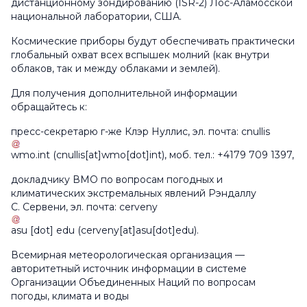
дистанционному зондированию (ISR-2) Лос-Аламосской
национальной лаборатории, США.
Космические приборы будут обеспечивать практически
глобальный охват всех вспышек молний (как внутри
облаков, так и между облаками и землей).
Для получения дополнительной информации
обращайтесь к:
пресс-секретарю г-же Клэр Нуллис, эл. почта:
cnullis
wmo
.
int
(cnullis[at]wmo[dot]int)
, моб. тел.: +4179 709 1397,
докладчику ВМО по вопросам погодных и
климатических экстремальных явлений Рэндаллу
С. Сервени, эл. почта:
cerveny
asu
[dot]
edu
(cerveny[at]asu[dot]edu)
.
Всемирная метеорологическая организация —
авторитетный источник информации в системе
Организации Объединенных Наций по вопросам
погоды, климата и воды