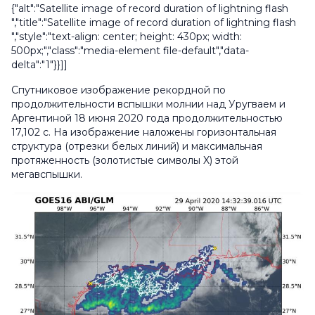
{"alt":"Satellite image of record duration of lightning flash
","title":"Satellite image of record duration of lightning flash
","style":"text-align: center; height: 430px; width:
500px;","class":"media-element file-default","data-
delta":"1"}}]]
Спутниковое изображение рекордной по
продолжительности вспышки молнии над Уругваем и
Аргентиной 18 июня 2020 года продолжительностью
17,102 с. На изображение наложены горизонтальная
структура (отрезки белых линий) и максимальная
протяженность (золотистые символы X) этой
мегавспышки.