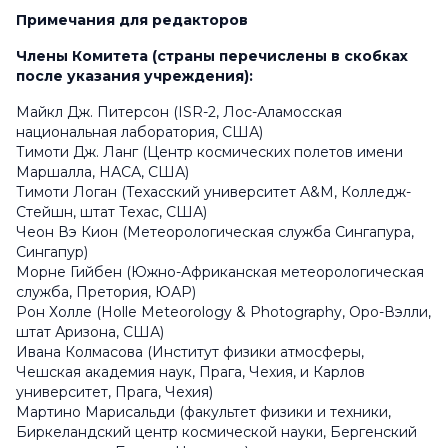
Примечания для редакторов
Члены Комитета (страны перечислены в скобках
после указания учреждения):
Майкл Дж. Питерсон (ISR-2, Лос-Аламосская
национальная лаборатория, США)
Тимоти Дж. Ланг (Центр космических полетов имени
Маршалла, НАСА, США)
Тимоти Логан (Техасский университет A&M, Колледж-
Стейшн, штат Техас, США)
Чеон Вэ Кион (Метеорологическая служба Сингапура,
Сингапур)
Морне Гийбен (Южно-Африканская метеорологическая
служба, Претория, ЮАР)
Рон Холле (Holle Meteorology & Photography, Оро-Вэлли,
штат Аризона, США)
Ивана Колмасова (Институт физики атмосферы,
Чешская академия наук, Прага, Чехия, и Карлов
университет, Прага, Чехия)
Мартино Марисальди (факультет физики и техники,
Биркеландский центр космической науки, Бергенский