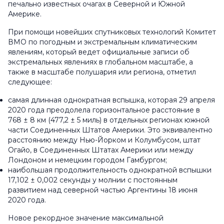
печально известных очагах в Северной и Южной
Америке.
При помощи новейших спутниковых технологий Комитет
ВМО по погодным и экстремальным климатическим
явлениям, который ведет официальные записи об
экстремальных явлениях в глобальном масштабе, а
также в масштабе полушария или региона, отметил
следующее:
самая длинная однократная вспышка, которая 29 апреля
2020 года преодолела горизонтальное расстояние в
768 ± 8 км (477,2 ± 5 миль) в отдельных регионах южной
части Соединенных Штатов Америки. Это эквивалентно
расстоянию между Нью-Йорком и Колумбусом, штат
Огайо, в Соединенных Штатах Америки или между
Лондоном и немецким городом Гамбургом;
наибольшая продолжительность однократной вспышки
17,102 ± 0,002 секунды у молнии с постоянным
развитием над северной частью Аргентины 18 июня
2020 года.
Новое рекордное значение максимальной