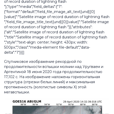
of record duration of lightning flash
"},"type":"media","field_deltas":{"1":
{"format":"default","field_file_image_alt_text[und][0]
[value]":"Satellite image of record duration of lightning flash
","field_file_image_title_text[und][0][value]":"Satellite image
of record duration of lightning flash "}},"attributes":
{"alt":"Satellite image of record duration of lightning flash
","title":"Satellite image of record duration of lightning flash
","style":"text-align: center; height: 430px; width:
500px;","class":"media-element file-default","data-
delta":"1"}}]]
Спутниковое изображение рекордной по
продолжительности вспышки молнии над Уругваем и
Аргентиной 18 июня 2020 года продолжительностью
17,102 с. На изображение наложены горизонтальная
структура (отрезки белых линий) и максимальная
протяженность (золотистые символы X) этой
мегавспышки.