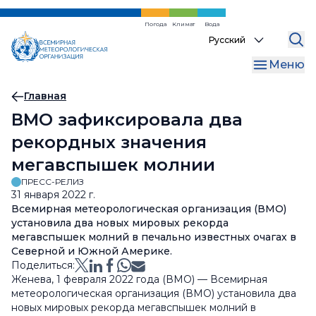
Перейти
к
Погода
Климат
Вода
Select
основному
your
содержанию
Меню
language
Хлебная
Главная
ВМО зафиксировала два
крошка
рекордных значения
мегавспышек молнии
ПРЕСС-РЕЛИЗ
31 января 2022 г.
Всемирная метеорологическая организация (ВМО)
установила два новых мировых рекорда
мегавспышек молний в печально известных очагах в
Северной и Южной Америке.
Поделиться:
Женева, 1 февраля 2022 года (ВМО) — Всемирная
метеорологическая организация (ВМО) установила два
новых мировых рекорда мегавспышек молний в