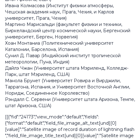
Ивана Колмасова (Институт физики атмосферы,
Чешская академия наук, Прага, Чехия, и Карлов
университет, Прага, Чехия)
Мартино Марисальди (факультет физики и техники,
Биркеландский центр космической науки, Бергенский
университет, Берген, Норвегия)
Хоан Монтаниа (Политехнический университет
Каталонии, Барселона, Испания)
Сунил Д. Павар (Индийский институт тропической
метеорологии, Пуна, Индия)
Дайлэ Чжан (Университет штата Мэриленд, Колледж-
Парк, штат Мэриленд, США)
Манола Брунет (Университет Ровира и Вирджили,
Таррагона, Испания, и Университет Восточной Англии,
Норидж, Соединенное Королевство)
Рэндалл С. Сервени (Университет штата Аризона, Темпе,
штат Аризона, США)
[[{"fid":"24173","view_mode":"default","fields":
{"format":"default","field_file_image_alt_text[und][0]
[value]":"Satellite image of record duration of lightning flash
","field_file_image_title_text[und][0][value]":"Satellite image