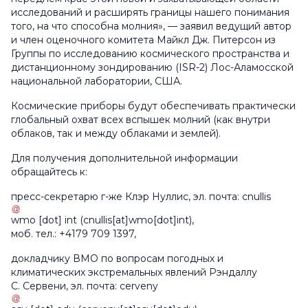
исследований и расширять границы нашего понимания
того, на что способна молния», — заявил ведущий автор
и член оценочного комитета Майкл Дж. Питерсон из
Группы по исследованию космического пространства и
дистанционному зондированию (ISR-2) Лос-Аламосской
национальной лаборатории, США.
Космические приборы будут обеспечивать практически
глобальный охват всех вспышек молний (как внутри
облаков, так и между облаками и землей).
Для получения дополнительной информации
обращайтесь к:
пресс-секретарю г-же Клэр Нуллис, эл. почта:
cnullis
wmo
[dot]
int
(cnullis[at]wmo[dot]int)
,
моб. тел.: +4179 709 1397,
докладчику ВМО по вопросам погодных и
климатических экстремальных явлений Рэндаллу
С. Сервени, эл. почта:
cerveny