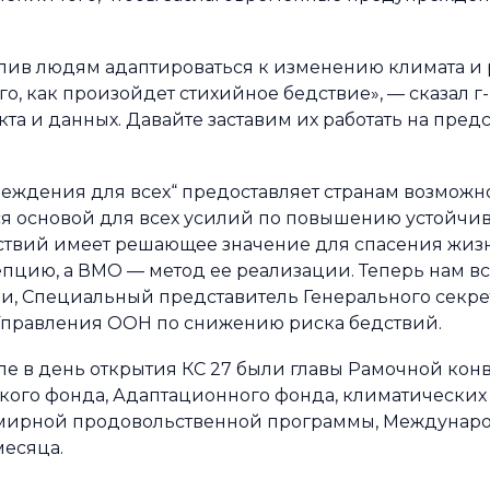
олив людям адаптироваться к изменению климата и 
 как произойдет стихийное бедствие», — сказал г-н
та и данных. Давайте заставим их работать на пред
ждения для всех“ предоставляет странам возможно
я основой для всех усилий по повышению устойчив
ствий имеет решающее значение для спасения жиз
пцию, а ВМО — метод ее реализации. Теперь нам вс
ри, Специальный представитель Генерального секре
Управления ООН по снижению риска бедствий.
оле в день открытия КС 27 были главы Рамочной ко
кого фонда, Адаптационного фонда, климатически
семирной продовольственной программы, Междуна
месяца.