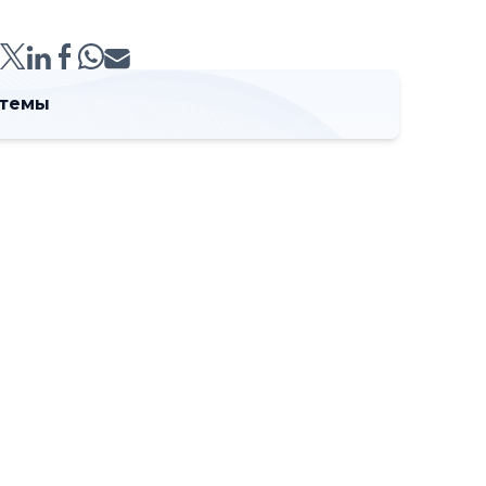
:
 темы