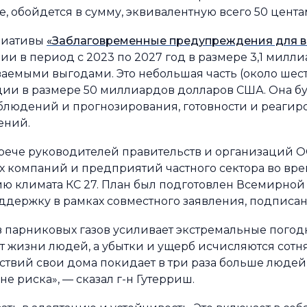
, обойдется в сумму, эквивалентную всего 50 центам
циативы
«Заблаговременные предупреждения для в
и в период с 2023 по 2027 год в размере 3,1 милл
ваемыми выгодами. Это небольшая часть (около шест
и в размере 50 миллиардов долларов США. Она бу
блюдений и прогнозирования, готовности и реагиро
ений.
стрече руководителей правительств и организаций 
 компаний и предприятий частного сектора во вр
ю климата КС 27. План был подготовлен Всемирно
держку в рамках совместного заявления, подписан
 парниковых газов усиливает экстремальные погод
ят жизни людей, а убытки и ущерб исчисляются со
ствий свои дома покидает в три раза больше людей, 
не риска», — сказал г-н Гутерриш.