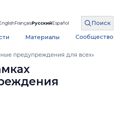
Поиск
English
Français
Русский
Español
Сообщество
сти
Материалы
нные предупреждения для всех»
амках
преждения