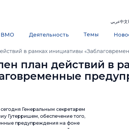
عربي
中文
Темы
 ВМО
Деятельность
Ново
действий в рамках инициативы «Заблаговреме
лен план действий в р
лаговременные преду
м сегодня Генеральным секретарем
у Гутерришем, обеспечение того,
менные предупреждения на фоне