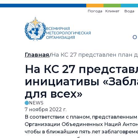
Перейти
к
Погода
Климат
Вода
основному
содержанию
О
Хлебная
Главная
На КС 27 представлен план 
крошка
На КС 27 представ
инициативы «Заб
для всех»
NEWS
7 ноября 2022 г.
В соответствии с планом, представленны
Организации Объединенных Наций Антони
чтобы в ближайшие пять лет заблаговре