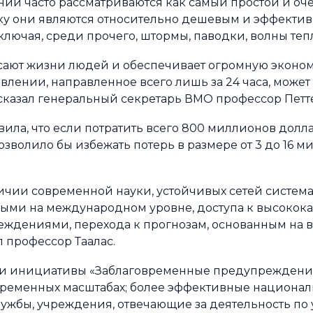
й часто рассматриваются как самый простой и оч
ку они являются относительно дешевым и эффекти
лючая, среди прочего, штормы, паводки, волны теп
ают жизни людей и обеспечивает огромную эконом
ении, направленное всего лишь за 24 часа, может
сказал генеральный секретарь ВМО профессор Петте
вила, что если потратить всего 800 миллионов долл
позволило бы избежать потерь в размере от 3 до 16 
личии современной науки, устойчивых сетей систем
ыми на международном уровне, доступа к высокок
ждениями, перехода к прогнозам, основанным на в
л профессор Таалас.
 инициативы «Заблаговременные предупреждения 
 временных масштабах; более эффективные национа
жбы, учреждения, отвечающие за деятельность по 