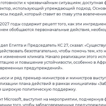
 готовности к чрезвычайным ситуациям; доступная 
сектор, использующий упреждающий подход. Осно
есы людей, который ставит во главу угла вовлечени
27 годы содержит рецепт того, как эти ингредиен
В нем обобщаются первоначальные действия, необх
ел Египта и Председатель КС 27, сказал: «Существ
ействовать безотлагательно, чтобы помочь тем, кто
м изменения климата. Начало реализации этого ис
птацию и повышение устойчивости, особенно в Афри
говременных предупреждений».
юси и ряд премьер-министров и министров выступ
ализации плана действий в рамках инициативы «З
ее широкую политическую поддержку.
т Microsoft, выступил на мероприятии, подчеркнув
ечении того, чтобы заблаговременные предупрежде