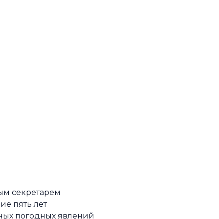
ным секретарем
е пять лет
ных погодных явлений