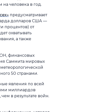
 на человека в год.
сех»
предусматривает
иарда долларов США —
и процентов) от
дет охватывать
вания, а также
ООН, финансовых
емя Саммита мировых
й метеорологической
ного 50 странами.
ные явления по всей
тнями миллиардов
чем в результате войн.