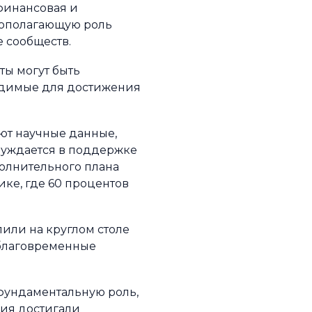
финансовая и
вополагающую роль
е сообществ.
ты могут быть
одимые для достижения
уют научные данные,
 нуждается в поддержке
полнительного плана
ке, где 60 процентов
или на круглом столе
аблаговременные
 фундаментальную роль,
ния достигали