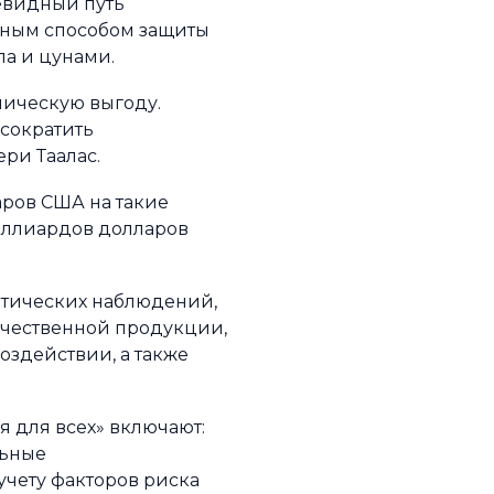
евидный путь
вным способом защиты
ла и цунами.
ическую выгоду.
 сократить
ри Таалас.
аров США на такие
миллиардов долларов
атических наблюдений,
ачественной продукции,
оздействии, а также
для всех» включают:
льные
учету факторов риска