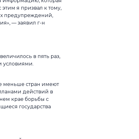
бя информацию, которая
 этим я призвал к тому,
ых предупреждений,
я», — заявил г-н
еличилось в пять раз,
и условиями.
ще меньше стран имеют
планами действий в
нем крае борьбы с
ющиеся государства