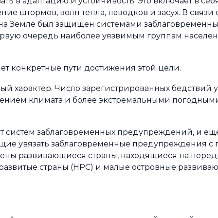
ть в адаптацию и устойчивость. Это включает в се
е штормов, волн тепла, паводков и засух. В связи с
к на Земле был защищен системами заблаговременн
рвую очередь наиболее уязвимым группам населени
т конкретные пути достижения этой цели.
й характер. Число зарегистрированных бедствий ув
нением климата и более экстремальными погодным
еет систем заблаговременных предупреждений, и е
щие увязать заблаговременные предупреждения с 
ачены развивающиеся страны, находящиеся на перед
развитые страны (НРС) и малые островные развива