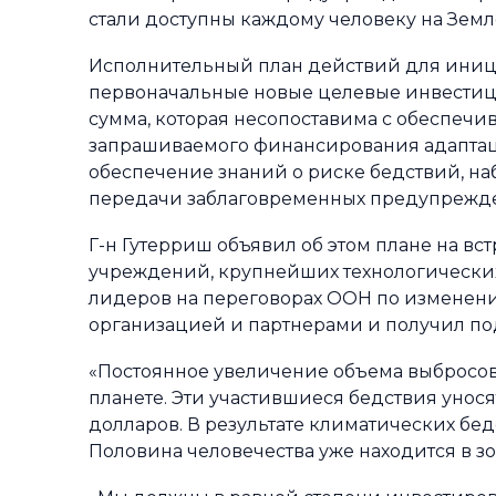
стали доступны каждому человеку на Земле
Исполнительный план действий для ини
первоначальные новые целевые инвестици
сумма, которая несопоставима с обеспечи
запрашиваемого финансирования адаптаци
обеспечение знаний о риске бедствий, на
передачи заблаговременных предупрежд
Г-н Гутерриш объявил об этом плане на в
учреждений, крупнейших технологических
лидеров на переговорах ООН по изменени
организацией и партнерами и получил под
«Постоянное увеличение объема выбросов
планете. Эти участившиеся бедствия унос
долларов. В результате климатических бед
Половина человечества уже находится в зо