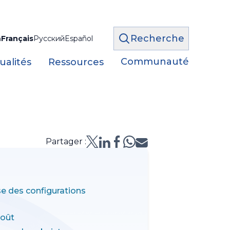
Recherche
h
Français
Русский
Español
Communauté
ualités
Ressources
Partager :
se des configurations
août