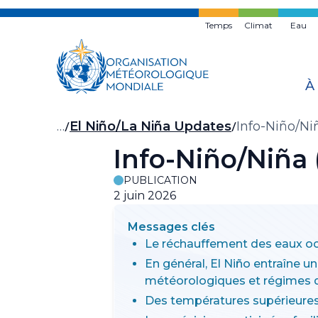
Skip
to
Temps
Climat
Eau
main
content
À
Fil
…
El Niño/La Niña Updates
Info-Niño/Ni
d'Ariane
Info-Niño/Niña 
PUBLICATION
2 juin 2026
Messages clés
Le réchauffement des eaux oc
En général, El Niño entraîne 
météorologiques et régimes d
Des températures supérieures