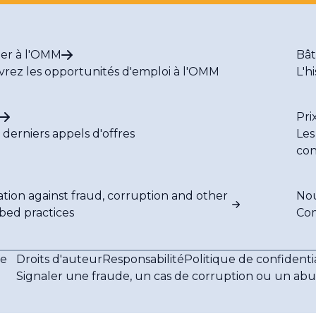
ler à l'OMM
Bât
rez les opportunités d'emploi à l'OMM
L'h
Pri
s derniers appels d'offres
Les
con
ation against fraud, corruption and other
Nou
ibed practices
Co
le
Droits d'auteur
Responsabilité
Politique de confidentia
Signaler une fraude, un cas de corruption ou un abu