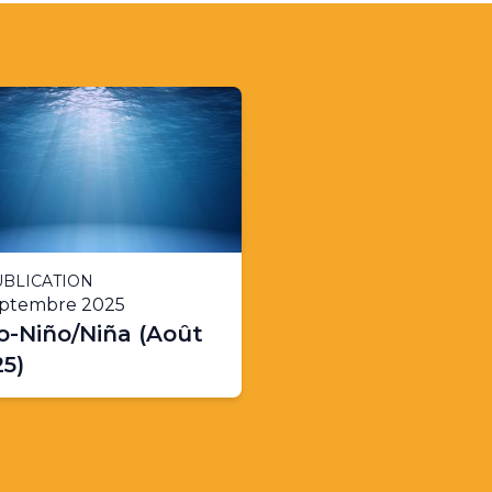
BLICATION
eptembre 2025
o-Niño/Niña (Août
5)