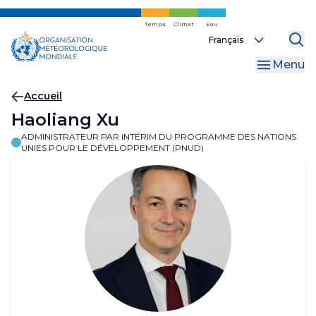
Skip
to
Temps
Climat
Eau
Select
main
your
content
Menu
language
Fil
Accueil
Haoliang Xu
d'Ariane
ADMINISTRATEUR PAR INTÉRIM DU PROGRAMME DES NATIONS
UNIES POUR LE DÉVELOPPEMENT (PNUD)