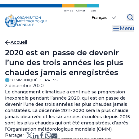
Skip
to
Temps
Climat
Eau
Select
main
your
content
Menu
language
Fil
Accueil
2020 est en passe de devenir
d'Ariane
l’une des trois années les plus
chaudes jamais enregistrées
COMMUNIQUÉ DE PRESSE
2 décembre 2020
Le changement climatique a continué sa progression
inexorable pendant l’année 2020, qui est en passe de
devenir l’une des trois années les plus chaudes jamais
constatées. La décennie 2011-2020 sera la plus chaude
jamais observée et les six années écoulées depuis 2015
sont les plus chaudes qui ont été enregistrées, d’après
l’Organisation météorologique mondiale (OMM).
Partager :