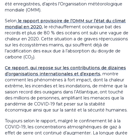
été enregistrées, d’après l’Organisation météorologique
mondiale (OMM).
Selon
le rapport provisoire de l’OMM sur l’état du climat
mondial en 2020
, le réchauffement océanique bat des
records et plus de 80 % des océans ont subi une vague de
chaleur en 2020. Cette situation a de graves répercussions
sur les écosystèmes marins, qui souffrent déjà de
l’acidification des eaux due à l’absorption du dioxyde de
carbone (CO
).
2
Ce rapport, qui repose sur les contributions de dizaines
d’organisations internationales et d’experts,
montre
comment les phénomènes à fort impact, dont la chaleur
extrême, les incendies et les inondations, de même que la
saison record des ouragans dans l’Atlantique, ont touché
des millions de personnes, amplifiant les menaces que la
pandémie de COVID-19 fait peser sur la stabilité
économique ainsi que sur la santé et la sécurité humaines.
Toujours selon le rapport, malgré le confinement lié à la
COVID-19, les concentrations atmosphériques de gaz à
effet de serre ont continué d’augmenter. La longue durée