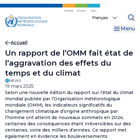
Skip
to
Temps
Climat
Eau
Select
main
your
content
Menu
language
Fil
Accueil
Un rapport de l’OMM fait état de
d'Ariane
l’aggravation des effets du
temps et du climat
NEWS
19 mars 2025
Selon une nouvelle édition du rapport sur l’état du climat
mondial publiée par l’Organisation météorologique
mondiale (OMM), les indicateurs significatifs du
changement climatique d’origine anthropique par
l’homme ont atteint de nouveaux sommets en 2024,
certaines des conséquences étant irréversibles sur des
centaines, voire des milliers d’années. Ce rapport met
également en évidence les bouleversements