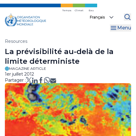
Skip
to
Temps
Climat
Eau
Select
main
your
content
Menu
language
Fil
Resources
La prévisibilité au-delà de la
d'Ariane
limite déterministe
MAGAZINE ARTICLE
1er juillet 2012
Partager :