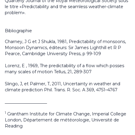
Quarterly Journal of the Royal Meteorological Society sous
le titre «Predictability and the seamless weather-climate
problem».
Bibliographie
Charney, J G et J Shukla, 1981, Predictability of monsoons,
Monsoon Dynamics, éditeurs: Sir James Lighthill et R P
Pearce, Cambridge University Press, p 99-109
Lorenz, E , 1969, The predictability of a flow which posses
many scales of motion Tellus, 21, 289-307
Slingo, J, et Palmer, T, 2011, Uncertainty in weather and
climate prediction Phil. Trans. R. Soc. A 369, 4751–4767
____________________
1
Grantham Institute for Climate Change, Imperial College
London, Département de météorologie, Université de
Reading