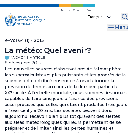
Skip
to
Temps
Climat
Eau
Select
main
your
content
Menu
language
Fil
Vol 64 (1) - 2015
La météo: Quel avenir?
d'Ariane
MAGAZINE ARTICLE
8 décembre 2015
Les nouvelles sources d'observations de l'atmosphère,
les supercalculateurs plus puissants et les progrès de la
science ont contribué ensemble à révolutionner la
prévision du temps au cours de la dernière partie du
e
XX
siècle. À l'échelle mondiale, nous sommes désormais
capables de faire cinq jours à l'avance des prévisions
aussi précises que celles qui étaient produites trois jours
à l'avance il y a 20 ans. Les sociétés peuvent donc
aujourd'hui recevoir bien plus tôt qu'avant des alertes
aux aléas météorologiques qui leurs permettent de se
préparer et de limiter ainsi les pertes humaines et