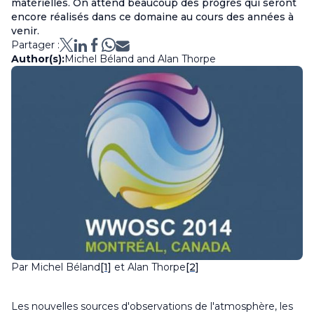
matérielles. On attend beaucoup des progrès qui seront
encore réalisés dans ce domaine au cours des années à
venir.
Partager :
Author(s):
Michel Béland and Alan Thorpe
Par Michel Béland
[1]
et Alan Thorpe
[2]
Les nouvelles sources d'observations de l'atmosphère, les